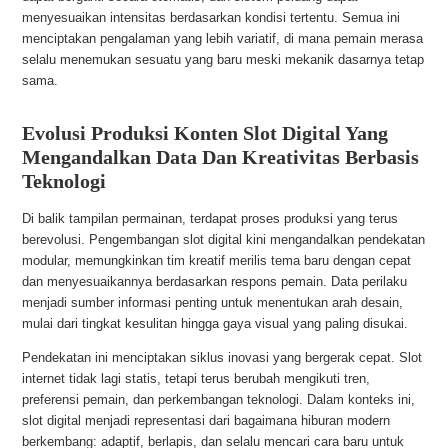
menyesuaikan intensitas berdasarkan kondisi tertentu. Semua ini
menciptakan pengalaman yang lebih variatif, di mana pemain merasa
selalu menemukan sesuatu yang baru meski mekanik dasarnya tetap
sama.
Evolusi Produksi Konten Slot Digital Yang
Mengandalkan Data Dan Kreativitas Berbasis
Teknologi
Di balik tampilan permainan, terdapat proses produksi yang terus
berevolusi. Pengembangan slot digital kini mengandalkan pendekatan
modular, memungkinkan tim kreatif merilis tema baru dengan cepat
dan menyesuaikannya berdasarkan respons pemain. Data perilaku
menjadi sumber informasi penting untuk menentukan arah desain,
mulai dari tingkat kesulitan hingga gaya visual yang paling disukai.
Pendekatan ini menciptakan siklus inovasi yang bergerak cepat. Slot
internet tidak lagi statis, tetapi terus berubah mengikuti tren,
preferensi pemain, dan perkembangan teknologi. Dalam konteks ini,
slot digital menjadi representasi dari bagaimana hiburan modern
berkembang: adaptif, berlapis, dan selalu mencari cara baru untuk