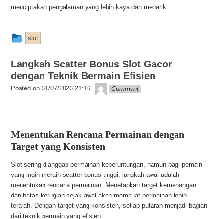
menciptakan pengalaman yang lebih kaya dan menarik.
This
slot
entry
Langkah Scatter Bonus Slot Gacor
was
dengan Teknik Bermain Efisien
posted
Kobe
Posted on
31/07/2026 21:16
Comment
in
Menentukan Rencana Permainan dengan
Target yang Konsisten
Slot sering dianggap permainan keberuntungan, namun bagi pemain
yang ingin meraih scatter bonus tinggi, langkah awal adalah
menentukan rencana permainan. Menetapkan target kemenangan
dan batas kerugian sejak awal akan membuat permainan lebih
terarah. Dengan target yang konsisten, setiap putaran menjadi bagian
dari teknik bermain yang efisien.