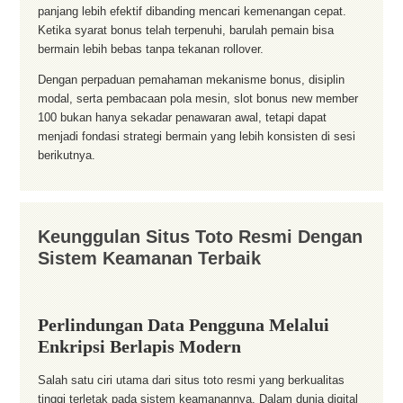
panjang lebih efektif dibanding mencari kemenangan cepat.
Ketika syarat bonus telah terpenuhi, barulah pemain bisa
bermain lebih bebas tanpa tekanan rollover.
Dengan perpaduan pemahaman mekanisme bonus, disiplin
modal, serta pembacaan pola mesin, slot bonus new member
100 bukan hanya sekadar penawaran awal, tetapi dapat
menjadi fondasi strategi bermain yang lebih konsisten di sesi
berikutnya.
Keunggulan Situs Toto Resmi Dengan
Sistem Keamanan Terbaik
Perlindungan Data Pengguna Melalui
Enkripsi Berlapis Modern
Salah satu ciri utama dari situs toto resmi yang berkualitas
tinggi terletak pada sistem keamanannya. Dalam dunia digital