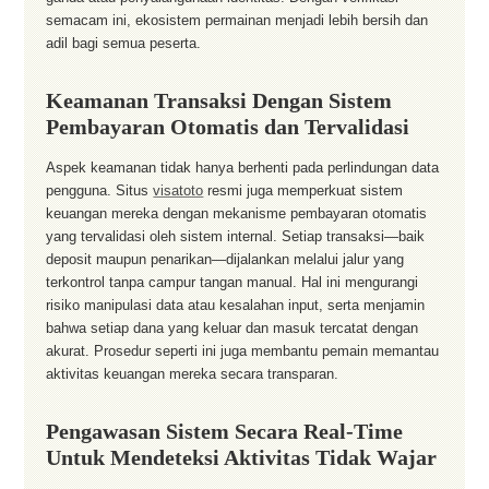
semacam ini, ekosistem permainan menjadi lebih bersih dan
adil bagi semua peserta.
Keamanan Transaksi Dengan Sistem
Pembayaran Otomatis dan Tervalidasi
Aspek keamanan tidak hanya berhenti pada perlindungan data
pengguna. Situs
visatoto
resmi juga memperkuat sistem
keuangan mereka dengan mekanisme pembayaran otomatis
yang tervalidasi oleh sistem internal. Setiap transaksi—baik
deposit maupun penarikan—dijalankan melalui jalur yang
terkontrol tanpa campur tangan manual. Hal ini mengurangi
risiko manipulasi data atau kesalahan input, serta menjamin
bahwa setiap dana yang keluar dan masuk tercatat dengan
akurat. Prosedur seperti ini juga membantu pemain memantau
aktivitas keuangan mereka secara transparan.
Pengawasan Sistem Secara Real-Time
Untuk Mendeteksi Aktivitas Tidak Wajar