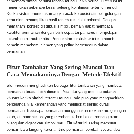
sementara simbol bernilai rendah muncul lebih sering. Distribusi ini
menentukan seberapa besar peluang kombinasi tertentu muncul.
Ketika sistem memetakan angka acak ke posisi simbol, gulungan
kemudian menampilkan hasil tersebut melalui animasi. Dengan
memahami konsep distribusi simbol, pemain dapat membaca
karakter permainan dengan lebih cepat tanpa harus mempelajari
seluruh detail matematis. Pendekatan terstruktur ini membantu
pemain memahami elemen yang paling berpengaruh dalam
permainan.
Fitur Tambahan Yang Sering Muncul Dan
Cara Memahaminya Dengan Metode Efektif
Slot modern menghadirkan berbagai fitur tambahan yang membuat
permainan terasa lebih dinamis. Ada fitur yang memicu putaran
khusus ketika simbol tertentu muncul, ada pula yang menghadirkan
pengganda nilai kemenangan yang meningkat seiring durasi
permainan. Beberapa permainan menggunakan mekanisme gulungan
jatuh, di mana simbol yang membentuk kombinasi menang akan
hilang dan digantikan simbol baru. Fitur-fitur ini sering membuat
pemain baru bingung karena ritme permainan berubah secara tiba-