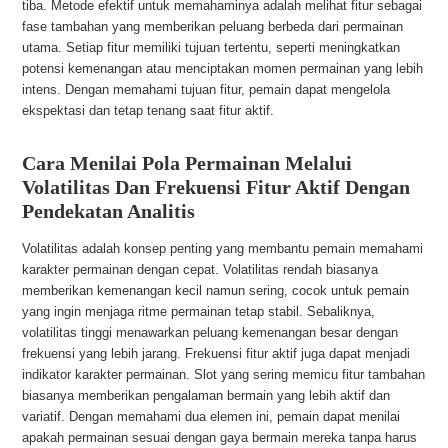
tiba. Metode efektif untuk memahaminya adalah melihat fitur sebagai
fase tambahan yang memberikan peluang berbeda dari permainan
utama. Setiap fitur memiliki tujuan tertentu, seperti meningkatkan
potensi kemenangan atau menciptakan momen permainan yang lebih
intens. Dengan memahami tujuan fitur, pemain dapat mengelola
ekspektasi dan tetap tenang saat fitur aktif.
Cara Menilai Pola Permainan Melalui
Volatilitas Dan Frekuensi Fitur Aktif Dengan
Pendekatan Analitis
Volatilitas adalah konsep penting yang membantu pemain memahami
karakter permainan dengan cepat. Volatilitas rendah biasanya
memberikan kemenangan kecil namun sering, cocok untuk pemain
yang ingin menjaga ritme permainan tetap stabil. Sebaliknya,
volatilitas tinggi menawarkan peluang kemenangan besar dengan
frekuensi yang lebih jarang. Frekuensi fitur aktif juga dapat menjadi
indikator karakter permainan. Slot yang sering memicu fitur tambahan
biasanya memberikan pengalaman bermain yang lebih aktif dan
variatif. Dengan memahami dua elemen ini, pemain dapat menilai
apakah permainan sesuai dengan gaya bermain mereka tanpa harus