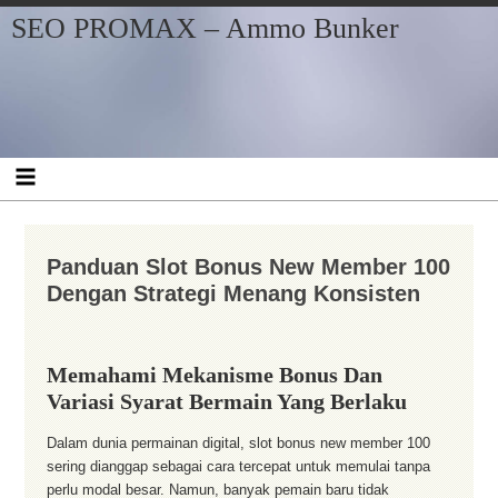
Skip
Skip
Skip
SEO PROMAX – Ammo Bunker
to
to
to
content
BLOCK-
BLOCK-
2
3
Panduan Slot Bonus New Member 100
Dengan Strategi Menang Konsisten
Memahami Mekanisme Bonus Dan
Variasi Syarat Bermain Yang Berlaku
Dalam dunia permainan digital, slot bonus new member 100
sering dianggap sebagai cara tercepat untuk memulai tanpa
perlu modal besar. Namun, banyak pemain baru tidak