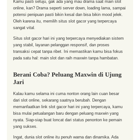
Kamu pasti setuju, gak ada yang mau drama saat main slot
online, kan? Drama seperti server down, loading lama, sampai
potensi penipuan pasti bikin kesal dan bisa bikin mood jelek.
Oleh karena itu, memilih situs slot gacor yang terpercaya
sangat vital.
Situs slot gacor hari ini yang terpercaya menyediakan sistem
yang stabil, layanan pelanggan responsif, dan proses
transaksi cepat tanpa ribet. Ini memastikan kamu bisa fokus
pada satu hal: main slot dan raih maxwin tanpa hambatan.
Berani Coba? Peluang Maxwin di Ujung
Jari
Kalau kamu selama ini cuma nonton orang lain cuan besar
dari slot online, sekarang saatnya berubah. Dengan
memanfaatkan link slot gacor hari ini yang terpercaya, kamu
bisa mulai petualangan baru dengan peluang maxwin yang
nyata. Siap-siap buat loncat dari status penonton ke pemain
yang sukses.
Ingat, dunia slot online itu penuh warna dan dinamika. Ada