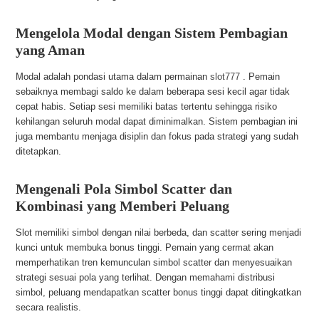
Mengelola Modal dengan Sistem Pembagian
yang Aman
Modal adalah pondasi utama dalam permainan
slot777
. Pemain
sebaiknya membagi saldo ke dalam beberapa sesi kecil agar tidak
cepat habis. Setiap sesi memiliki batas tertentu sehingga risiko
kehilangan seluruh modal dapat diminimalkan. Sistem pembagian ini
juga membantu menjaga disiplin dan fokus pada strategi yang sudah
ditetapkan.
Mengenali Pola Simbol Scatter dan
Kombinasi yang Memberi Peluang
Slot memiliki simbol dengan nilai berbeda, dan scatter sering menjadi
kunci untuk membuka bonus tinggi. Pemain yang cermat akan
memperhatikan tren kemunculan simbol scatter dan menyesuaikan
strategi sesuai pola yang terlihat. Dengan memahami distribusi
simbol, peluang mendapatkan scatter bonus tinggi dapat ditingkatkan
secara realistis.