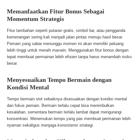
Memanfaatkan Fitur Bonus Sebagai
Momentum Strategis
Fitur tambahan seperti putaran gratis, simbol liar, atau pengganda
kemenangan sering kali menjadi jalan pintas menuju hasil besar.
Pemain yang sabar menunggu momen ini akan memiliki peluang
lebih tinggi untuk meraih maxwin. Menggunakan fitur bonus dengan
tepat membuat permainan lebih efisien tanpa harus menambah risiko
besar.
Menyesuaikan Tempo Bermain dengan
Kondisi Mental
Tempo bermain slot sebaiknya disesuaikan dengan kondisi mental
dan fokus pemain. Bermain terlalu cepat bisa menimbulkan
kesalahan, sementara bermain terlalu lambat dapat mengurangi
konsentrasi. Menemukan tempo yang pas membuat permainan lebih
nyaman sekaligus menjaga konsistensi strategi.