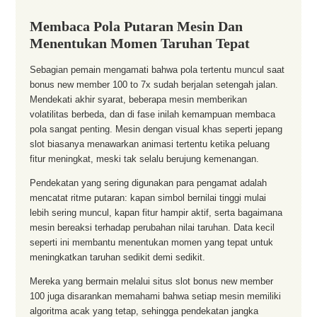
Membaca Pola Putaran Mesin Dan
Menentukan Momen Taruhan Tepat
Sebagian pemain mengamati bahwa pola tertentu muncul saat
bonus new member 100 to 7x sudah berjalan setengah jalan.
Mendekati akhir syarat, beberapa mesin memberikan
volatilitas berbeda, dan di fase inilah kemampuan membaca
pola sangat penting. Mesin dengan visual khas seperti jepang
slot biasanya menawarkan animasi tertentu ketika peluang
fitur meningkat, meski tak selalu berujung kemenangan.
Pendekatan yang sering digunakan para pengamat adalah
mencatat ritme putaran: kapan simbol bernilai tinggi mulai
lebih sering muncul, kapan fitur hampir aktif, serta bagaimana
mesin bereaksi terhadap perubahan nilai taruhan. Data kecil
seperti ini membantu menentukan momen yang tepat untuk
meningkatkan taruhan sedikit demi sedikit.
Mereka yang bermain melalui situs slot bonus new member
100 juga disarankan memahami bahwa setiap mesin memiliki
algoritma acak yang tetap, sehingga pendekatan jangka