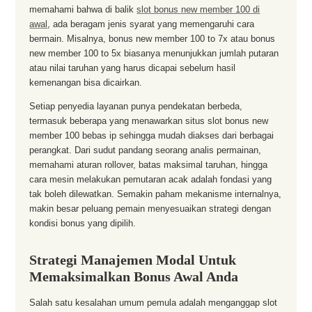
memahami bahwa di balik
slot bonus new member 100 di
awal
, ada beragam jenis syarat yang memengaruhi cara
bermain. Misalnya, bonus new member 100 to 7x atau bonus
new member 100 to 5x biasanya menunjukkan jumlah putaran
atau nilai taruhan yang harus dicapai sebelum hasil
kemenangan bisa dicairkan.
Setiap penyedia layanan punya pendekatan berbeda,
termasuk beberapa yang menawarkan situs slot bonus new
member 100 bebas ip sehingga mudah diakses dari berbagai
perangkat. Dari sudut pandang seorang analis permainan,
memahami aturan rollover, batas maksimal taruhan, hingga
cara mesin melakukan pemutaran acak adalah fondasi yang
tak boleh dilewatkan. Semakin paham mekanisme internalnya,
makin besar peluang pemain menyesuaikan strategi dengan
kondisi bonus yang dipilih.
Strategi Manajemen Modal Untuk
Memaksimalkan Bonus Awal Anda
Salah satu kesalahan umum pemula adalah menganggap slot