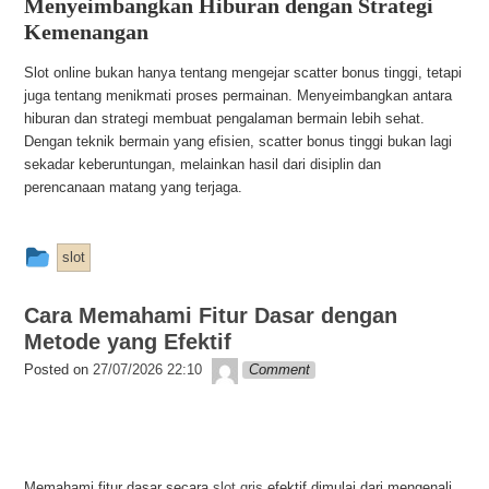
Menyeimbangkan Hiburan dengan Strategi
Kemenangan
Slot online bukan hanya tentang mengejar scatter bonus tinggi, tetapi
juga tentang menikmati proses permainan. Menyeimbangkan antara
hiburan dan strategi membuat pengalaman bermain lebih sehat.
Dengan teknik bermain yang efisien, scatter bonus tinggi bukan lagi
sekadar keberuntungan, melainkan hasil dari disiplin dan
perencanaan matang yang terjaga.
This
slot
entry
Cara Memahami Fitur Dasar dengan
was
Metode yang Efektif
posted
Kobe
Posted on
27/07/2026 22:10
Comment
in
Memahami fitur dasar secara
slot qris
efektif dimulai dari mengenali