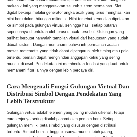
mekanik inti yang menggerakkan seluruh sistem permainan. Slot
digital bekerja melalui generator angka acak yang terus menghasilkan
nilai baru dalam hitungan milidetik. Nilai tersebut kemudian dipetakan
ke simbol pada gulungan virtual, sehingga hasil setiap putaran
sepenuhnya ditentukan oleh proses acak tersebut. Gulungan yang
terlihat berputar hanyalah tampilan visual dari keputusan yang sudah
dibuat sistem. Dengan memahami bahwa inti permainan adalah
proses matematis yang tidak dapat dipengaruhi oleh timing atau pola
tertentu, pemain dapat menghindari anggapan keliru yang sering
muncul di awal. Pendekatan ini memberikan fondasi yang kuat untuk
memahami fitur lainnya dengan lebih percaya diri.
Cara Mengenali Fungsi Gulungan Virtual Dan
Distribusi Simbol Dengan Pendekatan Yang
Lebih Terstruktur
Gulungan virtual adalah elemen yang paling mudah dikenali, tetapi
cara kerjanya sering disalahpahami oleh pemain baru. Setiap
gulungan memiliki peta simbol yang disusun dengan distribusi
tertentu. Simbol bernilai tinggi biasanya muncul lebih jarang,