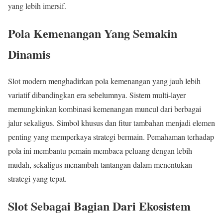
yang lebih imersif.
Pola Kemenangan Yang Semakin
Dinamis
Slot modern menghadirkan pola kemenangan yang jauh lebih
variatif dibandingkan era sebelumnya. Sistem multi-layer
memungkinkan kombinasi kemenangan muncul dari berbagai
jalur sekaligus. Simbol khusus dan fitur tambahan menjadi elemen
penting yang memperkaya strategi bermain. Pemahaman terhadap
pola ini membantu pemain membaca peluang dengan lebih
mudah, sekaligus menambah tantangan dalam menentukan
strategi yang tepat.
Slot Sebagai Bagian Dari Ekosistem