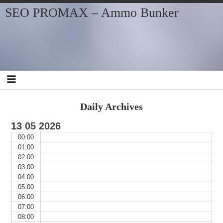
Skip
Skip
Skip
SEO PROMAX – Ammo Bunker
to
to
to
content
BLOCK-
BLOCK-
2
3
Daily Archives
13
05
2026
00:00
01:00
02:00
03:00
04:00
05:00
06:00
07:00
08:00