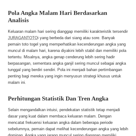
Pola Angka Malam Hari Berdasarkan
Analisis
Keluaran malam hari sering dianggap memiliki karakteristik tersendir
JURAGANTOTO
i yang berbeda dari siang atau sore. Banyak
pemain toto togel yang memperhatikan kecenderungan angka yang
muncul di malam hari, karena diyakini lebih stabil dan memiliki pola
tertentu. Misalnya, angka genap cenderung lebih sering hadir
berpasangan, sementara angka ganjil sering muncul sebagai angka
tunggal yang berdiri sendiri. Pola ini menjadi bahan pertimbangan
penting bagi mereka yang ingin menyusun strategi khusus untuk
malam ini.
Perhitungan Statistik Dan Tren Angka
Selain mengandalkan intuisi, pendekatan statistik tetap menjadi
dasar yang kuat dalam membaca keluaran malam. Dengan
mencatat frekuensi keluaran angka dalam beberapa periode
sebelumnya, pemain dapat melihat kecenderungan angka yang lebih
dominan. Angka yang jarang muncul sering dianggap memiliki