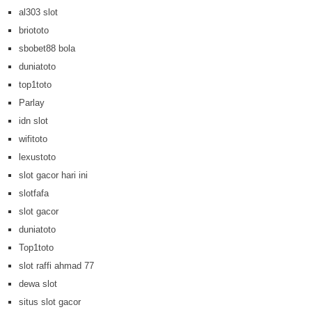
al303 slot
briototo
sbobet88 bola
duniatoto
top1toto
Parlay
idn slot
wifitoto
lexustoto
slot gacor hari ini
slotfafa
slot gacor
duniatoto
Top1toto
slot raffi ahmad 77
dewa slot
situs slot gacor