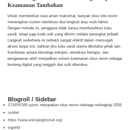
Keamanan Tambahan
Untuk memberikan rasa aman maksimal, banyak situs toto resmi
menerapkan sistem otentikasi dua langkah atau multi-faktor.
Dengan metode ini, pengguna tidak hanya membutuhkan kata
sandi, tetapi juga kode unik yang dikirim melalui perangkat pribadi.
Langkah sederhana ini terbukti sangat efektif dalam mencegah
akses tanpa izin, bahkan jika kata sandi utama diketahui pihak lain.
Kombinasi antara teknologi enkripsi, otentikasi berlapis, dan
pengawasan aktif menjadikan sistem keamanan situs resmi sebagai
benteng digital yang tangguh dan sulit ditembus.
Blogroll / Sidebar
STARXO88 sports
merupakan situs resmi olahraga terlengkap 2026
ovabet
https://www.animalrightshub.org/
togel4d