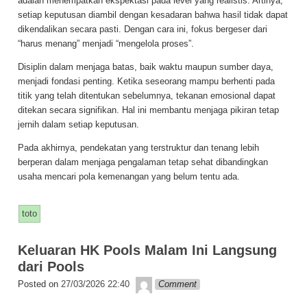
adalah menempatkan ekspektasi pada level yang realistis. Artinya,
setiap keputusan diambil dengan kesadaran bahwa hasil tidak dapat
dikendalikan secara pasti. Dengan cara ini, fokus bergeser dari
“harus menang” menjadi “mengelola proses”.
Disiplin dalam menjaga batas, baik waktu maupun sumber daya,
menjadi fondasi penting. Ketika seseorang mampu berhenti pada
titik yang telah ditentukan sebelumnya, tekanan emosional dapat
ditekan secara signifikan. Hal ini membantu menjaga pikiran tetap
jernih dalam setiap keputusan.
Pada akhirnya, pendekatan yang terstruktur dan tenang lebih
berperan dalam menjaga pengalaman tetap sehat dibandingkan
usaha mencari pola kemenangan yang belum tentu ada.
toto
Keluaran HK Pools Malam Ini Langsung
dari Pools
Kobe
Posted on
27/03/2026 22:40
Comment