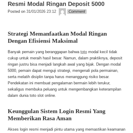
Resmi Modal Ringan Deposit 5000
Kobe
Posted on
31/01/2026 23:12
Comment
Strategi Memanfaatkan Modal Ringan
Dengan Efisiensi Maksimal
Banyak pemain yang beranggapan bahwa
toto
modal kecil tidak
cukup untuk meraih hasil besar. Namun, dalam praktiknya, deposit
ringan justru bisa menjadi langkah awal yang bijak. Dengan modal
5000, pemain dapat menguji strategi, mengenali pola permainan,
serta melatih disiplin tanpa harus menanggung risiko besar.
Pendekatan ini membuat pengalaman bermain lebih terukur,
sekaligus membuka peluang untuk mengembangkan keterampilan
dalam dunia toto slot online.
Keunggulan Sistem Login Resmi Yang
Memberikan Rasa Aman
Akses login resmi menjadi pintu utama yang memastikan keamanan