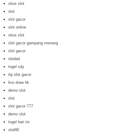
situs slot
slot
slot gacor
slot online
situs slot
slot gacor gampang menang
slot gacor
sbobet
togel sdy
rtp slot gacor
live draw hk
demo slot
slot
slot gacor 777
demo slot
togel hari ini
slot88