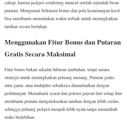
cukup, karena jackpot cenderung muncul setelah sejumlah besar
putaran. Mengamati frekuensi bonus dan pola kemenangan kecil
bisa membantu menentukan waktu terbaik untuk meningkatkan
taruhan secara bertahap.
Menggunakan Fitur Bonus dan Putaran
Gratis Secara Maksimal
Fitur bonus bukan sekadar hiburan tambahan, tetapi sarana
strategis untuk meningkatkan peluang menang. Putaran gratis,
mini game, atau multiplier sebaiknya dimanfaatkan dengan
perhitungan. Memahami syarat dan potensi payout dari setiap fitur
membantu pemain mengalokasikan taruhan dengan lebih cerdas,
sehingga peluang jackpot menjadi lebih nyata tanpa menambah
risiko berlebihan.