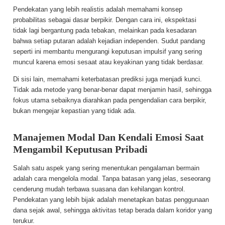
Pendekatan yang lebih realistis adalah memahami konsep
probabilitas sebagai dasar berpikir. Dengan cara ini, ekspektasi
tidak lagi bergantung pada tebakan, melainkan pada kesadaran
bahwa setiap putaran adalah kejadian independen. Sudut pandang
seperti ini membantu mengurangi keputusan impulsif yang sering
muncul karena emosi sesaat atau keyakinan yang tidak berdasar.
Di sisi lain, memahami keterbatasan prediksi juga menjadi kunci.
Tidak ada metode yang benar-benar dapat menjamin hasil, sehingga
fokus utama sebaiknya diarahkan pada pengendalian cara berpikir,
bukan mengejar kepastian yang tidak ada.
Manajemen Modal Dan Kendali Emosi Saat
Mengambil Keputusan Pribadi
Salah satu aspek yang sering menentukan pengalaman bermain
adalah cara mengelola modal. Tanpa batasan yang jelas, seseorang
cenderung mudah terbawa suasana dan kehilangan kontrol.
Pendekatan yang lebih bijak adalah menetapkan batas penggunaan
dana sejak awal, sehingga aktivitas tetap berada dalam koridor yang
terukur.