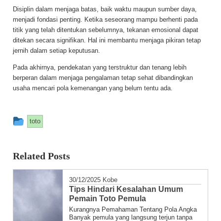
Disiplin dalam menjaga batas, baik waktu maupun sumber daya,
menjadi fondasi penting. Ketika seseorang mampu berhenti pada
titik yang telah ditentukan sebelumnya, tekanan emosional dapat
ditekan secara signifikan. Hal ini membantu menjaga pikiran tetap
jernih dalam setiap keputusan.
Pada akhirnya, pendekatan yang terstruktur dan tenang lebih
berperan dalam menjaga pengalaman tetap sehat dibandingkan
usaha mencari pola kemenangan yang belum tentu ada.
This
toto
entry
was
Related Posts
posted
in
30/12/2025
Kobe
Tips Hindari Kesalahan Umum
Pemain Toto Pemula
Kurangnya Pemahaman Tentang Pola Angka
Banyak pemula yang langsung terjun tanpa