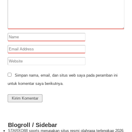
Simpan nama, email, dan situs web saya pada peramban ini
untuk komentar saya berikutnya.
Blogroll / Sidebar
STARXO88 sports
merupakan situs resmi olahraga terlengkap 2026