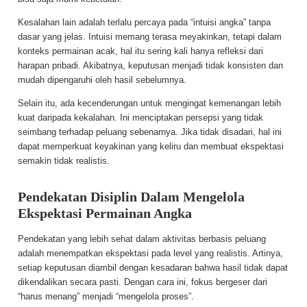
Kesalahan lain adalah terlalu percaya pada “intuisi angka” tanpa
dasar yang jelas. Intuisi memang terasa meyakinkan, tetapi dalam
konteks permainan acak, hal itu sering kali hanya refleksi dari
harapan pribadi. Akibatnya, keputusan menjadi tidak konsisten dan
mudah dipengaruhi oleh hasil sebelumnya.
Selain itu, ada kecenderungan untuk mengingat kemenangan lebih
kuat daripada kekalahan. Ini menciptakan persepsi yang tidak
seimbang terhadap peluang sebenarnya. Jika tidak disadari, hal ini
dapat memperkuat keyakinan yang keliru dan membuat ekspektasi
semakin tidak realistis.
Pendekatan Disiplin Dalam Mengelola
Ekspektasi Permainan Angka
Pendekatan yang lebih sehat dalam aktivitas berbasis peluang
adalah menempatkan ekspektasi pada level yang realistis. Artinya,
setiap keputusan diambil dengan kesadaran bahwa hasil tidak dapat
dikendalikan secara pasti. Dengan cara ini, fokus bergeser dari
“harus menang” menjadi “mengelola proses”.