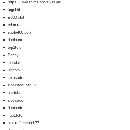
https://www.animalrightshub.org/
togel4d
al303 slot
briototo
sbobet88 bola
duniatoto
top1toto
Parlay
idn slot
wifitoto
lexustoto
slot gacor hari ini
slotfafa
slot gacor
duniatoto
Top1toto
slot raffi ahmad 77