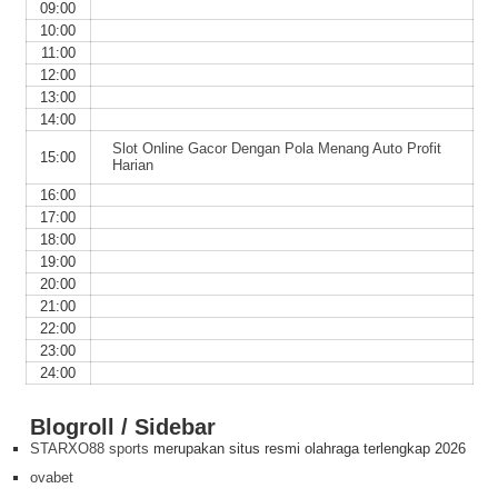
09:00
10:00
11:00
12:00
13:00
14:00
Slot Online Gacor Dengan Pola Menang Auto Profit
15:00
Harian
16:00
17:00
18:00
19:00
20:00
21:00
22:00
23:00
24:00
Blogroll / Sidebar
STARXO88 sports
merupakan situs resmi olahraga terlengkap 2026
ovabet