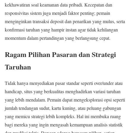
kekhawatiran soal keamanan data pribadi. Kecepatan dan
responsivitas sistem juga menjadi faktor penting; pemain
menginginkan transaksi deposit dan penarikan yang mulus, serta
konfirmasi taruhan yang hampir instan agar tidak kehilangan
momentum dalam pertandingan yang berlangsung cepat.
Ragam Pilihan Pasaran dan Strategi
Taruhan
Tidak hanya menyediakan pasar standar seperti over/under atau
handicap, situs yang berkualitas menghadirkan variasi taruhan
yang lebih mendalam. Pemain dapat mengeksplorasi opsi seperti
jumlah tendangan sudut, kartu kuning, atau peluang gabungan
yang memicu strategi lebih kompleks. Hal ini membuka ruang
bagi mereka yang ingin mengasah kemampuan analisis statistik
dan prediksi taktis. Dengan adanya beragam pilihan, setiap