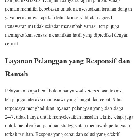
pemain memiliki kebebasan untuk menyesuaikan taruhan dengan
gaya bermainnya, apakah lebih konservatif atau agresif.
Penawaran ini tidak sekadar menambah variasi, tetapi juga
meningkatkan sensasi menantikan hasil yang diprediksi dengan
cermat.
Layanan Pelanggan yang Responsif dan
Ramah
Pelayanan tanpa henti bukan hanya soal ketersediaan teknis,
tetapi juga interaksi manusiawi yang hangat dan cepat. Situs
terpercaya menghadirkan layanan pelanggan yang siap siaga
24/7, tidak hanya untuk menyelesaikan masalah teknis, tetapi juga
untuk memberikan panduan strategis atau menjawab pertanyaan
terkait taruhan. Respons yang cepat dan solusi yang efektif