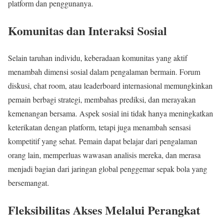
platform dan penggunanya.
Komunitas dan Interaksi Sosial
Selain taruhan individu, keberadaan komunitas yang aktif
menambah dimensi sosial dalam pengalaman bermain. Forum
diskusi, chat room, atau leaderboard internasional memungkinkan
pemain berbagi strategi, membahas prediksi, dan merayakan
kemenangan bersama. Aspek sosial ini tidak hanya meningkatkan
keterikatan dengan platform, tetapi juga menambah sensasi
kompetitif yang sehat. Pemain dapat belajar dari pengalaman
orang lain, memperluas wawasan analisis mereka, dan merasa
menjadi bagian dari jaringan global penggemar sepak bola yang
bersemangat.
Fleksibilitas Akses Melalui Perangkat