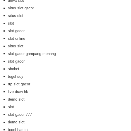
dewa slot
situs slot gacor
situs slot
slot
slot gacor
slot online
situs slot
slot gacor gampang menang
slot gacor
sbobet
togel sdy
rtp slot gacor
live draw hk
demo slot
slot
slot gacor 777
demo slot
togel hari ini