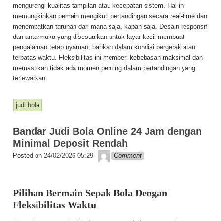
mengurangi kualitas tampilan atau kecepatan sistem. Hal ini
memungkinkan pemain mengikuti pertandingan secara real-time dan
menempatkan taruhan dari mana saja, kapan saja. Desain responsif
dan antarmuka yang disesuaikan untuk layar kecil membuat
pengalaman tetap nyaman, bahkan dalam kondisi bergerak atau
terbatas waktu. Fleksibilitas ini memberi kebebasan maksimal dan
memastikan tidak ada momen penting dalam pertandingan yang
terlewatkan.
judi bola
Bandar Judi Bola Online 24 Jam dengan
Minimal Deposit Rendah
Kobe
Posted on
24/02/2026 05:29
Comment
Pilihan Bermain Sepak Bola Dengan
Fleksibilitas Waktu