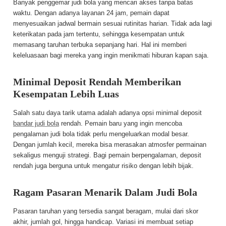
Banyak penggemar judi bola yang mencari akses tanpa batas
waktu. Dengan adanya layanan 24 jam, pemain dapat
menyesuaikan jadwal bermain sesuai rutinitas harian. Tidak ada lagi
keterikatan pada jam tertentu, sehingga kesempatan untuk
memasang taruhan terbuka sepanjang hari. Hal ini memberi
keleluasaan bagi mereka yang ingin menikmati hiburan kapan saja.
Minimal Deposit Rendah Memberikan
Kesempatan Lebih Luas
Salah satu daya tarik utama adalah adanya opsi minimal deposit
bandar judi bola
rendah. Pemain baru yang ingin mencoba
pengalaman judi bola tidak perlu mengeluarkan modal besar.
Dengan jumlah kecil, mereka bisa merasakan atmosfer permainan
sekaligus menguji strategi. Bagi pemain berpengalaman, deposit
rendah juga berguna untuk mengatur risiko dengan lebih bijak.
Ragam Pasaran Menarik Dalam Judi Bola
Pasaran taruhan yang tersedia sangat beragam, mulai dari skor
akhir, jumlah gol, hingga handicap. Variasi ini membuat setiap