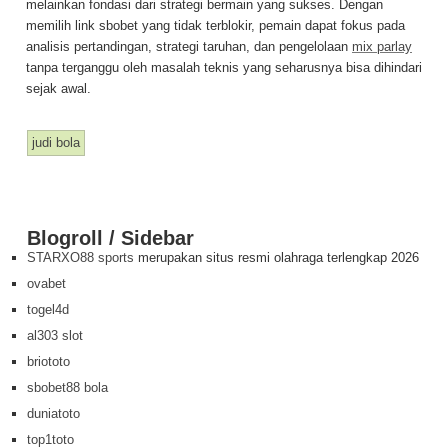
melainkan fondasi dari strategi bermain yang sukses. Dengan
memilih link sbobet yang tidak terblokir, pemain dapat fokus pada
analisis pertandingan, strategi taruhan, dan pengelolaan
mix parlay
tanpa terganggu oleh masalah teknis yang seharusnya bisa dihindari
sejak awal.
judi bola
Blogroll / Sidebar
STARXO88 sports
merupakan situs resmi olahraga terlengkap 2026
ovabet
togel4d
al303 slot
briototo
sbobet88 bola
duniatoto
top1toto