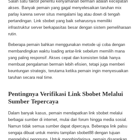
Salah satu faktor penentu kenyamanan bermain adalah kecepatan
akses. Banyak pemain yang gagal menyelesaikan taruhan mix
parlay karena server situs mengalami lag atau down di tengah
pertandingan. Link sbobet yang baik seharusnya memiliki
infrastruktur server berkapasitas besar dengan sistem pemeliharaan
rutin.
Beberapa pemain bahkan menggunakan metode uji coba dengan
membandingkan waktu loading antar-link sebelum memilih mana
yang paling responsif. Akses cepat dan konsisten tidak hanya
membuat pengalaman bermain lebih efisien, tetapi juga memberi
keuntungan strategis, terutama ketika pemain ingin menyesuaikan
taruhan secara real time.
Pentingnya Verifikasi Link Sbobet Melalui
Sumber Tepercaya
Dalam banyak kasus, pemain mendapatkan link sbobet melalui
berbagai sumber di internet, mulai dari forum hingga media sosial.
Namun tidak semua sumber dapat dipercaya. Beberapa link palsu
sengaja dibuat untuk meniru tampilan sbobet88 dengan tujuan
mengelabui pengguna. Untuk menghindarinya, pemain disarankan