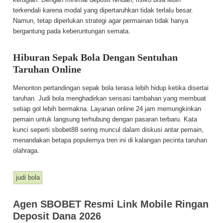
terkendali karena modal yang dipertaruhkan tidak terlalu besar.
Namun, tetap diperlukan strategi agar permainan tidak hanya
bergantung pada keberuntungan semata.
Hiburan Sepak Bola Dengan Sentuhan
Taruhan Online
Menonton pertandingan sepak bola terasa lebih hidup ketika disertai
taruhan. Judi bola menghadirkan sensasi tambahan yang membuat
setiap gol lebih bermakna. Layanan online 24 jam memungkinkan
pemain untuk langsung terhubung dengan pasaran terbaru. Kata
kunci seperti sbobet88 sering muncul dalam diskusi antar pemain,
menandakan betapa populernya tren ini di kalangan pecinta taruhan
olahraga.
judi bola
Agen SBOBET Resmi Link Mobile Ringan
Deposit Dana 2026