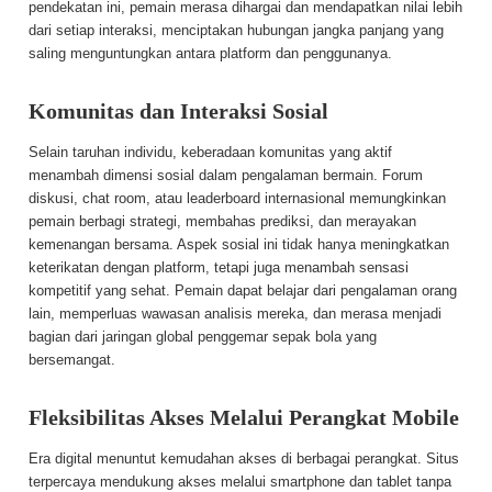
pendekatan ini, pemain merasa dihargai dan mendapatkan nilai lebih
dari setiap interaksi, menciptakan hubungan jangka panjang yang
saling menguntungkan antara platform dan penggunanya.
Komunitas dan Interaksi Sosial
Selain taruhan individu, keberadaan komunitas yang aktif
menambah dimensi sosial dalam pengalaman bermain. Forum
diskusi, chat room, atau leaderboard internasional memungkinkan
pemain berbagi strategi, membahas prediksi, dan merayakan
kemenangan bersama. Aspek sosial ini tidak hanya meningkatkan
keterikatan dengan platform, tetapi juga menambah sensasi
kompetitif yang sehat. Pemain dapat belajar dari pengalaman orang
lain, memperluas wawasan analisis mereka, dan merasa menjadi
bagian dari jaringan global penggemar sepak bola yang
bersemangat.
Fleksibilitas Akses Melalui Perangkat Mobile
Era digital menuntut kemudahan akses di berbagai perangkat. Situs
terpercaya mendukung akses melalui smartphone dan tablet tanpa