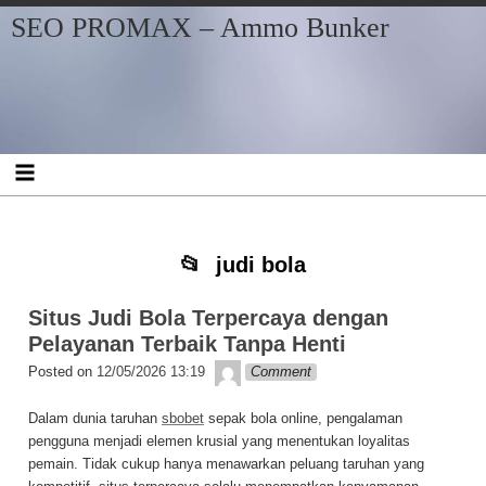
Skip
Skip
Skip
SEO PROMAX – Ammo Bunker
to
to
to
content
BLOCK-
BLOCK-
2
3
judi bola
Situs Judi Bola Terpercaya dengan
Pelayanan Terbaik Tanpa Henti
Kobe
Posted on
12/05/2026 13:19
Comment
Dalam dunia taruhan
sbobet
sepak bola online, pengalaman
pengguna menjadi elemen krusial yang menentukan loyalitas
pemain. Tidak cukup hanya menawarkan peluang taruhan yang