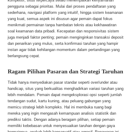
kompetitif, situs terpercaya selalu menempatkan kenyamanan
pengguna sebagai prioritas. Mulai dari proses pendaftaran yang
sederhana, navigasi platform yang intuitif, hingga sistem keamanan
yang kuat, semua aspek ini disusun agar pemain dapat fokus
menikmati permainan tanpa hambatan teknis atau kekhawatiran
soal keamanan data pribadi. Kecepatan dan responsivitas sistem
juga menjadi faktor penting; pemain menginginkan transaksi deposit
dan penarikan yang mulus, serta konfirmasi taruhan yang hampir
instan agar tidak kehilangan momentum dalam pertandingan yang
berlangsung cepat.
Ragam Pilihan Pasaran dan Strategi Taruhan
Tidak hanya menyediakan pasar standar seperti over/under atau
handicap, situs yang berkualitas menghadirkan variasi taruhan yang
lebih mendalam. Pemain dapat mengeksplorasi opsi seperti jumlah
tendangan sudut, kartu kuning, atau peluang gabungan yang
memicu strategi lebih kompleks. Hal ini membuka ruang bagi
mereka yang ingin mengasah kemampuan analisis statistik dan
prediksi taktis. Dengan adanya beragam pilihan, setiap pemain
memiliki kebebasan untuk menyesuaikan taruhan dengan gaya
bermainnya, apakah lebih konservatif atau agresif. Penawaran ini