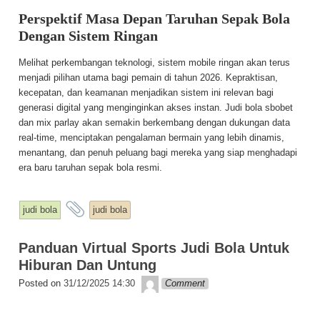
Perspektif Masa Depan Taruhan Sepak Bola
Dengan Sistem Ringan
Melihat perkembangan teknologi, sistem mobile ringan akan terus
menjadi pilihan utama bagi pemain di tahun 2026. Kepraktisan,
kecepatan, dan keamanan menjadikan sistem ini relevan bagi
generasi digital yang menginginkan akses instan. Judi bola sbobet
dan mix parlay akan semakin berkembang dengan dukungan data
real-time, menciptakan pengalaman bermain yang lebih dinamis,
menantang, dan penuh peluang bagi mereka yang siap menghadapi
era baru taruhan sepak bola resmi.
and
judi bola
judi bola
tagged
Panduan Virtual Sports Judi Bola Untuk
Hiburan Dan Untung
Kobe
Posted on
31/12/2025 14:30
Comment