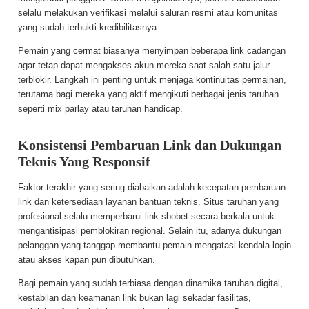
selalu melakukan verifikasi melalui saluran resmi atau komunitas
yang sudah terbukti kredibilitasnya.
Pemain yang cermat biasanya menyimpan beberapa link cadangan
agar tetap dapat mengakses akun mereka saat salah satu jalur
terblokir. Langkah ini penting untuk menjaga kontinuitas permainan,
terutama bagi mereka yang aktif mengikuti berbagai jenis taruhan
seperti mix parlay atau taruhan handicap.
Konsistensi Pembaruan Link dan Dukungan
Teknis Yang Responsif
Faktor terakhir yang sering diabaikan adalah kecepatan pembaruan
link dan ketersediaan layanan bantuan teknis. Situs taruhan yang
profesional selalu memperbarui link sbobet secara berkala untuk
mengantisipasi pemblokiran regional. Selain itu, adanya dukungan
pelanggan yang tanggap membantu pemain mengatasi kendala login
atau akses kapan pun dibutuhkan.
Bagi pemain yang sudah terbiasa dengan dinamika taruhan digital,
kestabilan dan keamanan link bukan lagi sekadar fasilitas,