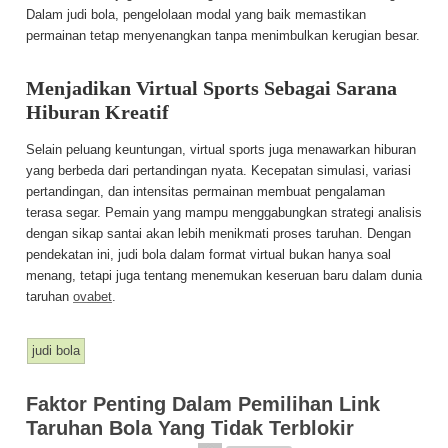
Dalam judi bola, pengelolaan modal yang baik memastikan
permainan tetap menyenangkan tanpa menimbulkan kerugian besar.
Menjadikan Virtual Sports Sebagai Sarana
Hiburan Kreatif
Selain peluang keuntungan, virtual sports juga menawarkan hiburan
yang berbeda dari pertandingan nyata. Kecepatan simulasi, variasi
pertandingan, dan intensitas permainan membuat pengalaman
terasa segar. Pemain yang mampu menggabungkan strategi analisis
dengan sikap santai akan lebih menikmati proses taruhan. Dengan
pendekatan ini, judi bola dalam format virtual bukan hanya soal
menang, tetapi juga tentang menemukan keseruan baru dalam dunia
taruhan
ovabet
.
judi bola
Faktor Penting Dalam Pemilihan Link
Taruhan Bola Yang Tidak Terblokir