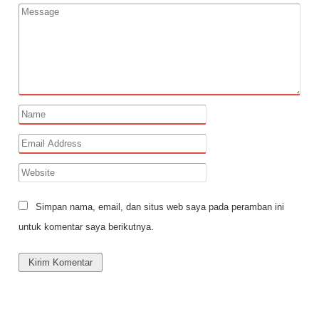
Simpan nama, email, dan situs web saya pada peramban ini
untuk komentar saya berikutnya.