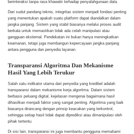
berinteraksi tanpa rasa khawatir terhadap penyalahgunaan data.
Dari sudut pandang teknis, integritas sistem menjadi fondasi penting
yang menentukan apakah suatu platform dapat diandalkan dalam
jangka panjang. Sistem yang stabil biasanya melalui proses audit
berkala untuk memastikan tidak ada celah manipulasi atau
gangguan eksternal. Pendekatan ini bukan hanya meningkatkan
keamanan, tetapi juga membangun kepercayaan jangka panjang
antara pengguna dan penyedia layanan.
Transparansi Algoritma Dan Mekanisme
Hasil Yang Lebih Terukur
Salah satu indikator utama dari penyedia yang kredibel adalah
transparansi dalam mekanisme kerja algoritma. Dalam sistem
berbasis peluang digital, kejelasan mengenai bagaimana hasil
dihasilkan menjadi faktor yang sangat penting. Algoritma yang baik
biasanya dirancang dengan prinsip keacakan yang terkontrol,
sehingga setiap hasil tidak dapat diprediksi atau dimanipulasi oleh
pihak tertentu.
Di sisi lain, transparansi ini juga membantu pengguna memahami