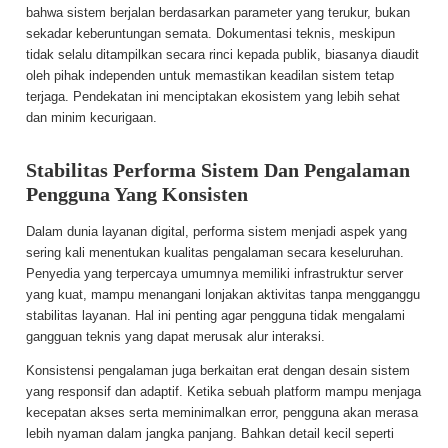
bahwa sistem berjalan berdasarkan parameter yang terukur, bukan
sekadar keberuntungan semata. Dokumentasi teknis, meskipun
tidak selalu ditampilkan secara rinci kepada publik, biasanya diaudit
oleh pihak independen untuk memastikan keadilan sistem tetap
terjaga. Pendekatan ini menciptakan ekosistem yang lebih sehat
dan minim kecurigaan.
Stabilitas Performa Sistem Dan Pengalaman
Pengguna Yang Konsisten
Dalam dunia layanan digital, performa sistem menjadi aspek yang
sering kali menentukan kualitas pengalaman secara keseluruhan.
Penyedia yang terpercaya umumnya memiliki infrastruktur server
yang kuat, mampu menangani lonjakan aktivitas tanpa mengganggu
stabilitas layanan. Hal ini penting agar pengguna tidak mengalami
gangguan teknis yang dapat merusak alur interaksi.
Konsistensi pengalaman juga berkaitan erat dengan desain sistem
yang responsif dan adaptif. Ketika sebuah platform mampu menjaga
kecepatan akses serta meminimalkan error, pengguna akan merasa
lebih nyaman dalam jangka panjang. Bahkan detail kecil seperti