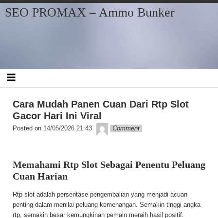
Skip
SEO PROMAX – Ammo Bunker
to
content
Cara Mudah Panen Cuan Dari Rtp Slot
Gacor Hari Ini Viral
Kobe
Posted on
14/05/2026 21:43
Comment
Memahami Rtp Slot Sebagai Penentu Peluang
Cuan Harian
Rtp slot adalah persentase pengembalian yang menjadi acuan
penting dalam menilai peluang kemenangan. Semakin tinggi angka
rtp, semakin besar kemungkinan pemain meraih hasil positif.