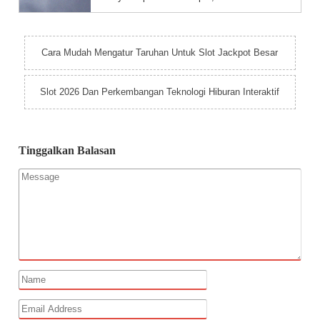
Cara Mudah Mengatur Taruhan Untuk Slot Jackpot Besar
Slot 2026 Dan Perkembangan Teknologi Hiburan Interaktif
Tinggalkan Balasan