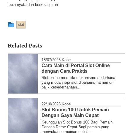
lebih nyata dan berkelanjutan.
This
slot
entry
was
Related Posts
posted
in
18/07/2026
Kobe
Cara Main di Portal Slot Online
dengan Cara Praktis
Slot online memiliki mekanisme sederhana
yang mudah raja slot dipahami, namun di
balik kesederhanaan...
22/10/2025
Kobe
Slot Bonus 100 Untuk Pemain
Dengan Gaya Main Cepat
Keunggulan Slot Bonus 100 Bagi Pemain
Dengan Ritme Cepat Bagi pemain yang
menyukai permainan cepat,...