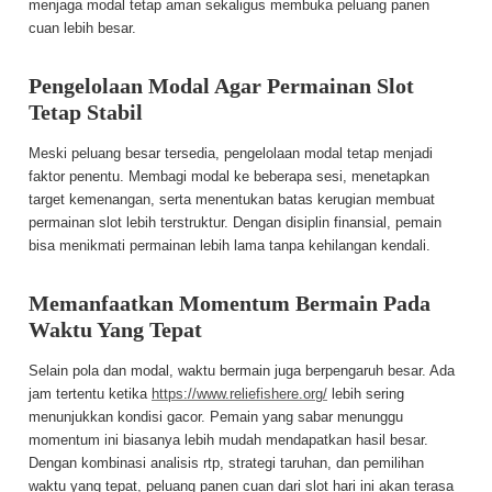
menjaga modal tetap aman sekaligus membuka peluang panen
cuan lebih besar.
Pengelolaan Modal Agar Permainan Slot
Tetap Stabil
Meski peluang besar tersedia, pengelolaan modal tetap menjadi
faktor penentu. Membagi modal ke beberapa sesi, menetapkan
target kemenangan, serta menentukan batas kerugian membuat
permainan slot lebih terstruktur. Dengan disiplin finansial, pemain
bisa menikmati permainan lebih lama tanpa kehilangan kendali.
Memanfaatkan Momentum Bermain Pada
Waktu Yang Tepat
Selain pola dan modal, waktu bermain juga berpengaruh besar. Ada
jam tertentu ketika
https://www.reliefishere.org/
lebih sering
menunjukkan kondisi gacor. Pemain yang sabar menunggu
momentum ini biasanya lebih mudah mendapatkan hasil besar.
Dengan kombinasi analisis rtp, strategi taruhan, dan pemilihan
waktu yang tepat, peluang panen cuan dari slot hari ini akan terasa