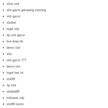
situs slot
slot gacor gampang menang
slot gacor
sbobet
togel sdy
rtp slot gacor
live draw hk
demo slot
slot
slot gacor 777
demo slot
togel hari ini
slot88
rtp slot
sbobet88
keluaran sdy
slot88 resmi