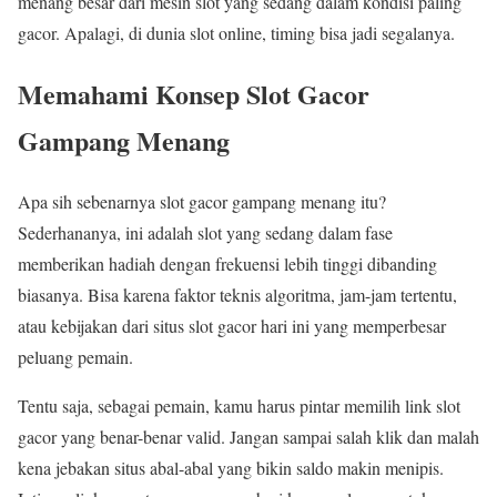
menang besar dari mesin slot yang sedang dalam kondisi paling
gacor. Apalagi, di dunia slot online, timing bisa jadi segalanya.
Memahami Konsep Slot Gacor
Gampang Menang
Apa sih sebenarnya slot gacor gampang menang itu?
Sederhananya, ini adalah slot yang sedang dalam fase
memberikan hadiah dengan frekuensi lebih tinggi dibanding
biasanya. Bisa karena faktor teknis algoritma, jam-jam tertentu,
atau kebijakan dari situs slot gacor hari ini yang memperbesar
peluang pemain.
Tentu saja, sebagai pemain, kamu harus pintar memilih link slot
gacor yang benar-benar valid. Jangan sampai salah klik dan malah
kena jebakan situs abal-abal yang bikin saldo makin menipis.