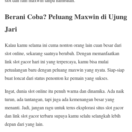
slot dan raih maxwin tanpa hambatan.
Berani Coba? Peluang Maxwin di Ujung
Jari
Kalau kamu selama ini cuma nonton orang lain cuan besar dari
slot online, sekarang saatnya berubah. Dengan memanfaatkan
link slot gacor hari ini yang terpercaya, kamu bisa mulai
petualangan baru dengan peluang maxwin yang nyata. Siap-siap
buat loncat dari status penonton ke pemain yang sukses.
Ingat, dunia slot online itu penuh warna dan dinamika. Ada naik
turun, ada tantangan, tapi juga ada kemenangan besar yang
menanti. Jadi, jangan ragu untuk terus eksplorasi situs slot gacor
dan link slot gacor terbaru supaya kamu selalu selangkah lebih
depan dari yang lain.