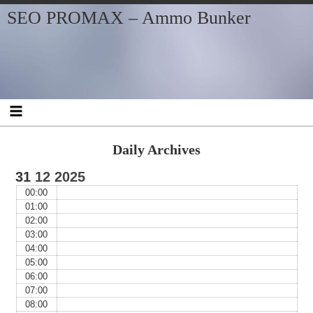
Skip
Skip
Skip
SEO PROMAX – Ammo Bunker
to
to
to
content
BLOCK-
BLOCK-
2
3
Daily Archives
31
12
2025
00:00
01:00
02:00
03:00
04:00
05:00
06:00
07:00
08:00