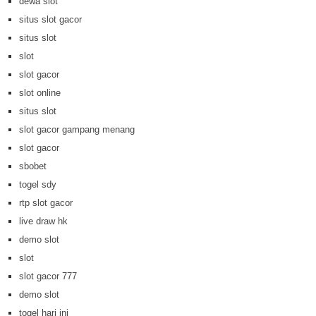
dewa slot
situs slot gacor
situs slot
slot
slot gacor
slot online
situs slot
slot gacor gampang menang
slot gacor
sbobet
togel sdy
rtp slot gacor
live draw hk
demo slot
slot
slot gacor 777
demo slot
togel hari ini