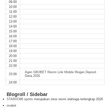
09:00
10:00
11:00
12:00
13:00
14:00
15:00
16:00
17:00
18:00
19:00
20:00
21:00
22:00
Agen SBOBET Resmi Link Mobile Ringan Deposit
23:00
Dana 2026
24:00
Blogroll / Sidebar
STARXO88 sports
merupakan situs resmi olahraga terlengkap 2026
ovabet