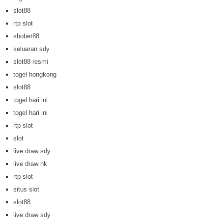
slot88
rtp slot
sbobet88
keluaran sdy
slot88 resmi
togel hongkong
slot88
togel hari ini
togel hari ini
rtp slot
slot
live draw sdy
live draw hk
rtp slot
situs slot
slot88
live draw sdy