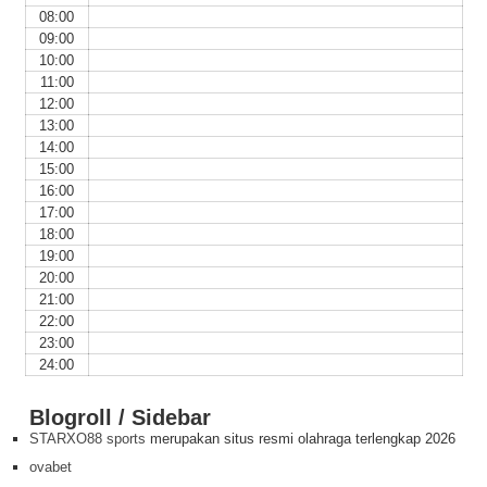
08:00
09:00
10:00
11:00
12:00
13:00
14:00
15:00
16:00
17:00
18:00
19:00
20:00
21:00
22:00
23:00
24:00
Blogroll / Sidebar
STARXO88 sports
merupakan situs resmi olahraga terlengkap 2026
ovabet