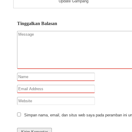
Update Gampang
Tinggalkan Balasan
Simpan nama, email, dan situs web saya pada peramban ini un