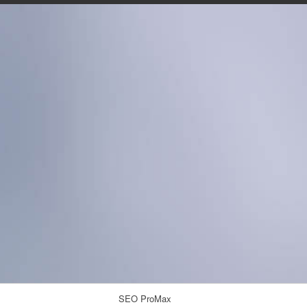
Skip
to
content
SEO ProMax