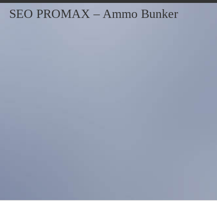
SEO PROMAX – Ammo Bunker
Primary