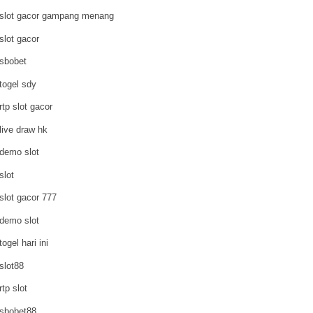
slot gacor gampang menang
slot gacor
sbobet
togel sdy
rtp slot gacor
live draw hk
demo slot
slot
slot gacor 777
demo slot
togel hari ini
slot88
rtp slot
sbobet88