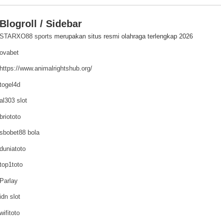
Blogroll / Sidebar
STARXO88 sports
merupakan situs resmi olahraga terlengkap 2026
ovabet
https://www.animalrightshub.org/
togel4d
al303 slot
briototo
sbobet88 bola
duniatoto
top1toto
Parlay
idn slot
wifitoto