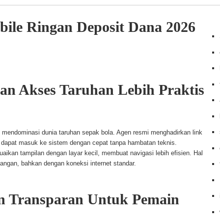
le Ringan Deposit Dana 2026
n Akses Taruhan Lebih Praktis
 mendominasi dunia taruhan sepak bola. Agen resmi menghadirkan link
 dapat masuk ke sistem dengan cepat tanpa hambatan teknis.
kan tampilan dengan layar kecil, membuat navigasi lebih efisien. Hal
langan, bahkan dengan koneksi internet standar.
n Transparan Untuk Pemain