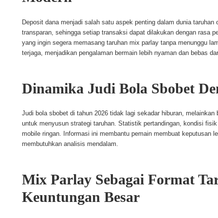
Deposit dana menjadi salah satu aspek penting dalam dunia taruhan
transparan, sehingga setiap transaksi dapat dilakukan dengan rasa 
yang ingin segera memasang taruhan mix parlay tanpa menunggu lama
terjaga, menjadikan pengalaman bermain lebih nyaman dan bebas dari
Dinamika Judi Bola Sbobet Den
Judi bola sbobet di tahun 2026 tidak lagi sekadar hiburan, melainkan 
untuk menyusun strategi taruhan. Statistik pertandingan, kondisi fisi
mobile ringan. Informasi ini membantu pemain membuat keputusan leb
membutuhkan analisis mendalam.
Mix Parlay Sebagai Format Ta
Keuntungan Besar