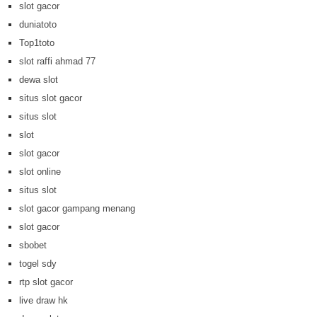
slot gacor
duniatoto
Top1toto
slot raffi ahmad 77
dewa slot
situs slot gacor
situs slot
slot
slot gacor
slot online
situs slot
slot gacor gampang menang
slot gacor
sbobet
togel sdy
rtp slot gacor
live draw hk