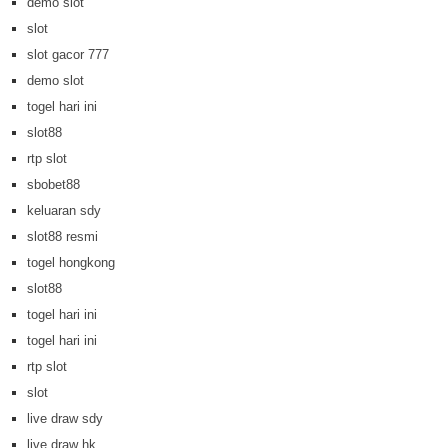
demo slot
slot
slot gacor 777
demo slot
togel hari ini
slot88
rtp slot
sbobet88
keluaran sdy
slot88 resmi
togel hongkong
slot88
togel hari ini
togel hari ini
rtp slot
slot
live draw sdy
live draw hk