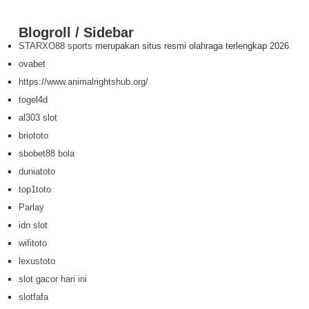
Blogroll / Sidebar
STARXO88 sports
merupakan situs resmi olahraga terlengkap 2026
ovabet
https://www.animalrightshub.org/
togel4d
al303 slot
briototo
sbobet88 bola
duniatoto
top1toto
Parlay
idn slot
wifitoto
lexustoto
slot gacor hari ini
slotfafa