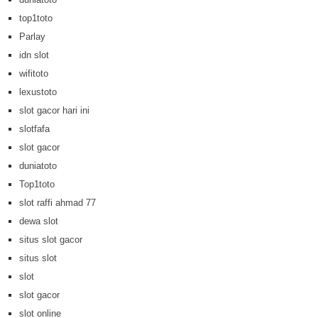
top1toto
Parlay
idn slot
wifitoto
lexustoto
slot gacor hari ini
slotfafa
slot gacor
duniatoto
Top1toto
slot raffi ahmad 77
dewa slot
situs slot gacor
situs slot
slot
slot gacor
slot online