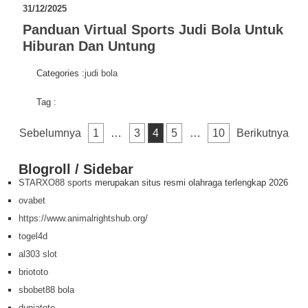
31/12/2025
Panduan Virtual Sports Judi Bola Untuk
Hiburan Dan Untung
Categories :
judi bola
Tag :
Paginasi
Sebelumnya
1
…
3
4
5
…
10
Berikutnya
pos
Blogroll / Sidebar
STARXO88 sports
merupakan situs resmi olahraga terlengkap 2026
ovabet
https://www.animalrightshub.org/
togel4d
al303 slot
briototo
sbobet88 bola
duniatoto