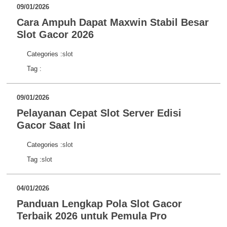
09/01/2026
Cara Ampuh Dapat Maxwin Stabil Besar
Slot Gacor 2026
Categories :
slot
Tag :
09/01/2026
Pelayanan Cepat Slot Server Edisi
Gacor Saat Ini
Categories :
slot
Tag :
slot
04/01/2026
Panduan Lengkap Pola Slot Gacor
Terbaik 2026 untuk Pemula Pro