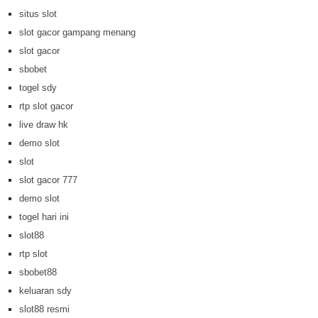
situs slot
slot gacor gampang menang
slot gacor
sbobet
togel sdy
rtp slot gacor
live draw hk
demo slot
slot
slot gacor 777
demo slot
togel hari ini
slot88
rtp slot
sbobet88
keluaran sdy
slot88 resmi