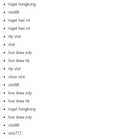
togel hongkong
slot88
togel hari ini
togel hari ini
rtp slot
slot
live draw sdy
live draw hk
rtp slot
situs slot
slot88
live draw sdy
live draw hk
togel hongkong
live draw sdy
slot88
slot777