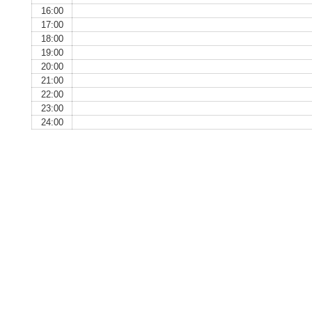
16:00
17:00
18:00
19:00
20:00
21:00
22:00
23:00
24:00