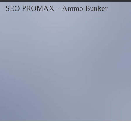
SEO PROMAX – Ammo Bunker
Primary