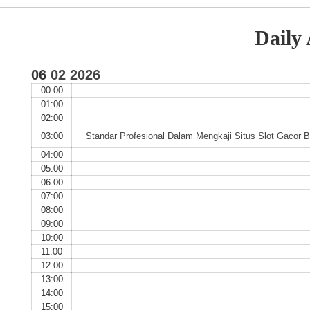
Navigation
Daily 
06
02
2026
00:00
01:00
02:00
03:00
Standar Profesional Dalam Mengkaji Situs Slot Gacor B
04:00
05:00
06:00
07:00
08:00
09:00
10:00
11:00
12:00
13:00
14:00
15:00