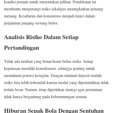
kondisi pemain untuk menentukan pilihan. Pendekatan ini
membantu mengurangi risiko sekaligus meningkatkan peluang
menang. Kesabaran dan konsistensi menjadi kunci dalam
perjalanan panjang seorang bettor.
Analisis Risiko Dalam Setiap
Pertandingan
Tidak ada taruhan yang benar-benar bebas risiko. Setiap
keputusan memiliki konsekuensi, sehingga penting untuk
memahami potensi kerugian. Dengan minimal deposit rendah,
risiko bisa lebih terkendali karena modal yang dipertaruhkan tidak
terlalu besar. Namun, tetap diperlukan strategi agar permainan
tidak hanya bergantung pada keberuntungan semata.
Hiburan Sepak Bola Dengan Sentuhan