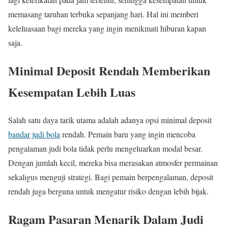
memasang taruhan terbuka sepanjang hari. Hal ini memberi
keleluasaan bagi mereka yang ingin menikmati hiburan kapan
saja.
Minimal Deposit Rendah Memberikan
Kesempatan Lebih Luas
Salah satu daya tarik utama adalah adanya opsi minimal deposit
bandar judi bola
rendah. Pemain baru yang ingin mencoba
pengalaman judi bola tidak perlu mengeluarkan modal besar.
Dengan jumlah kecil, mereka bisa merasakan atmosfer permainan
sekaligus menguji strategi. Bagi pemain berpengalaman, deposit
rendah juga berguna untuk mengatur risiko dengan lebih bijak.
Ragam Pasaran Menarik Dalam Judi