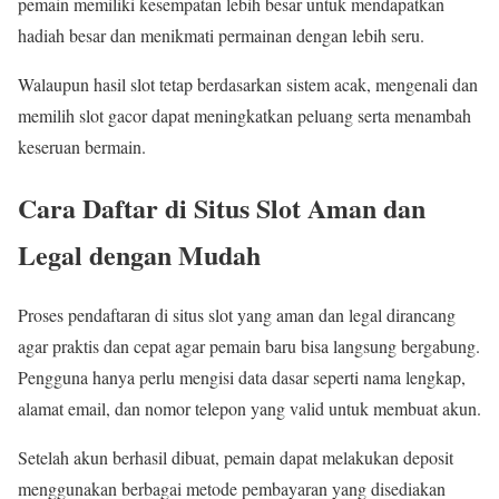
pemain memiliki kesempatan lebih besar untuk mendapatkan
hadiah besar dan menikmati permainan dengan lebih seru.
Walaupun hasil slot tetap berdasarkan sistem acak, mengenali dan
memilih slot gacor dapat meningkatkan peluang serta menambah
keseruan bermain.
Cara Daftar di Situs Slot Aman dan
Legal dengan Mudah
Proses pendaftaran di situs slot yang aman dan legal dirancang
agar praktis dan cepat agar pemain baru bisa langsung bergabung.
Pengguna hanya perlu mengisi data dasar seperti nama lengkap,
alamat email, dan nomor telepon yang valid untuk membuat akun.
Setelah akun berhasil dibuat, pemain dapat melakukan deposit
menggunakan berbagai metode pembayaran yang disediakan