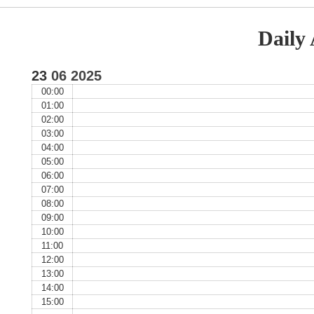
Navigation
Daily 
23
06
2025
00:00
01:00
02:00
03:00
04:00
05:00
06:00
07:00
08:00
09:00
10:00
11:00
12:00
13:00
14:00
15:00