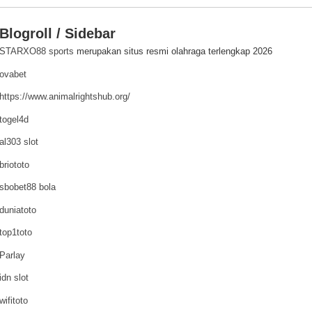
Blogroll / Sidebar
STARXO88 sports
merupakan situs resmi olahraga terlengkap 2026
ovabet
https://www.animalrightshub.org/
togel4d
al303 slot
briototo
sbobet88 bola
duniatoto
top1toto
Parlay
idn slot
wifitoto