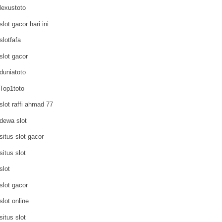
lexustoto
slot gacor hari ini
slotfafa
slot gacor
duniatoto
Top1toto
slot raffi ahmad 77
dewa slot
situs slot gacor
situs slot
slot
slot gacor
slot online
situs slot