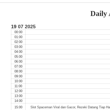
Navigation
Daily 
19
07
2025
00:00
01:00
02:00
03:00
04:00
05:00
06:00
07:00
08:00
09:00
10:00
11:00
12:00
13:00
14:00
15:00
Slot Spaceman Viral dan Gacor, Rezeki Datang Tiap Ha