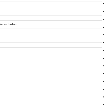
Gacor Terbaru