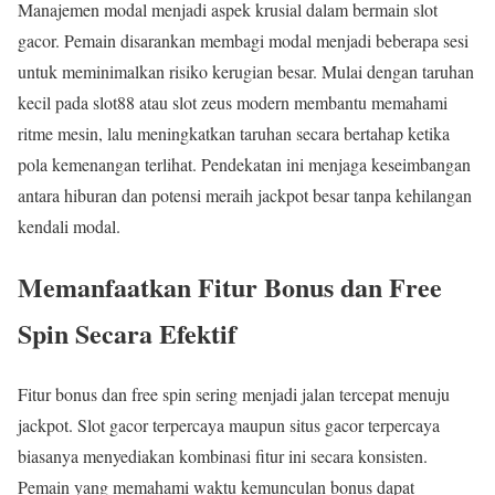
Manajemen modal menjadi aspek krusial dalam bermain slot
gacor. Pemain disarankan membagi modal menjadi beberapa sesi
untuk meminimalkan risiko kerugian besar. Mulai dengan taruhan
kecil pada slot88 atau slot zeus modern membantu memahami
ritme mesin, lalu meningkatkan taruhan secara bertahap ketika
pola kemenangan terlihat. Pendekatan ini menjaga keseimbangan
antara hiburan dan potensi meraih jackpot besar tanpa kehilangan
kendali modal.
Memanfaatkan Fitur Bonus dan Free
Spin Secara Efektif
Fitur bonus dan free spin sering menjadi jalan tercepat menuju
jackpot. Slot gacor terpercaya maupun situs gacor terpercaya
biasanya menyediakan kombinasi fitur ini secara konsisten.
Pemain yang memahami waktu kemunculan bonus dapat