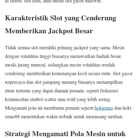
di slot88, slot zeus, atau mesin slot gacor maxwin.
Karakteristik Slot yang Cenderung
Memberikan Jackpot Besar
Tidak semua slot memiliki peluang jackpot yang sama. Mesin
dengan volatilitas tinggi biasanya menawarkan hadiah besar,
meski jarang muncul, sedangkan mesin volatilitas rendah
cenderung memberikan kemenangan kecil secara rutin. Slot gacor
terpercaya dan slot gampang menang biasanya menampilkan
ritme tertentu yang dapat diamati pemain, seperti frekuensi
kemunculan simbol scatter atau wild yang lebih sering.
Mengamati pola ini membantu pemain seperti
hokiemas
dan hoki
emas88 menentukan waktu terbaik untuk memasang taruhan.
Strategi Mengamati Pola Mesin untuk