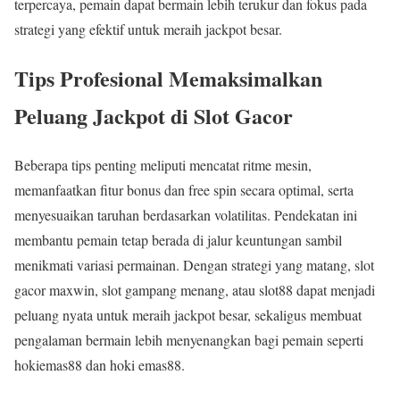
terpercaya, pemain dapat bermain lebih terukur dan fokus pada
strategi yang efektif untuk meraih jackpot besar.
Tips Profesional Memaksimalkan
Peluang Jackpot di Slot Gacor
Beberapa tips penting meliputi mencatat ritme mesin,
memanfaatkan fitur bonus dan free spin secara optimal, serta
menyesuaikan taruhan berdasarkan volatilitas. Pendekatan ini
membantu pemain tetap berada di jalur keuntungan sambil
menikmati variasi permainan. Dengan strategi yang matang, slot
gacor maxwin, slot gampang menang, atau slot88 dapat menjadi
peluang nyata untuk meraih jackpot besar, sekaligus membuat
pengalaman bermain lebih menyenangkan bagi pemain seperti
hokiemas88 dan hoki emas88.