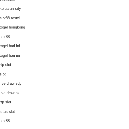
keluaran sdy
slot88 resmi
togel hongkong
slot88
togel hari ini
togel hari ini
rtp slot
slot
live draw sdy
live draw hk
rtp slot
situs slot
slot88