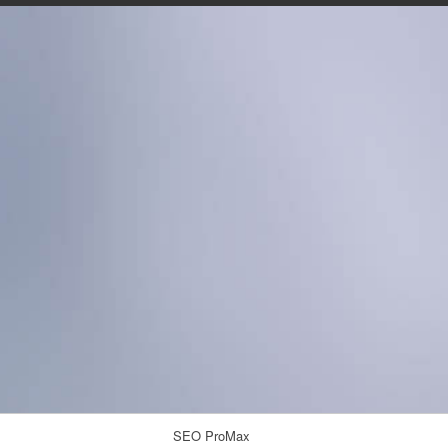
Skip
to
content
SEO ProMax