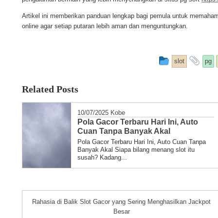
Artikel ini memberikan panduan lengkap bagi pemula untuk memaham
online agar setiap putaran lebih aman dan menguntungkan.
This
and
slot
pg
entry
tag
Related Posts
was
posted
10/07/2025
Kobe
Pola Gacor Terbaru Hari Ini, Auto
in
Cuan Tanpa Banyak Akal
Pola Gacor Terbaru Hari Ini, Auto Cuan Tanpa
Banyak Akal Siapa bilang menang slot itu
susah? Kadang...
Rahasia di Balik Slot Gacor yang Sering Menghasilkan Jackpot
Besar