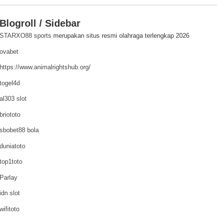
Blogroll / Sidebar
STARXO88 sports
merupakan situs resmi olahraga terlengkap 2026
ovabet
https://www.animalrightshub.org/
togel4d
al303 slot
briototo
sbobet88 bola
duniatoto
top1toto
Parlay
idn slot
wifitoto