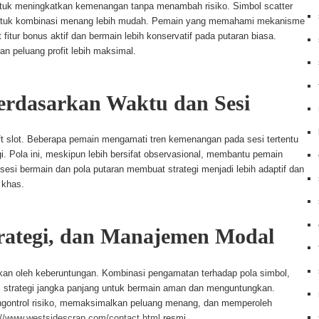
 untuk meningkatkan kemenangan tanpa menambah risiko. Simbol scatter
ntuk kombinasi menang lebih mudah. Pemain yang memahami mekanisme
itur bonus aktif dan bermain lebih konservatif pada putaran biasa.
n peluang profit lebih maksimal.
erdasarkan Waktu dan Sesi
ft slot. Beberapa pemain mengamati tren kemenangan pada sesi tertentu
. Pola ini, meskipun lebih bersifat observasional, membantu pemain
si bermain dan pola putaran membuat strategi menjadi lebih adaptif dan
 khas.
rategi, dan Manajemen Modal
ukan oleh keberuntungan. Kombinasi pengamatan terhadap pola simbol,
i strategi jangka panjang untuk bermain aman dan menguntungkan.
ngontrol risiko, memaksimalkan peluang menang, dan memperoleh
://www.westsidescrap.com/contact.html
resmi.