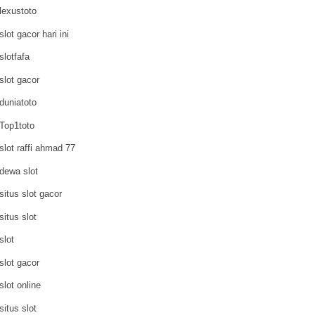
lexustoto
slot gacor hari ini
slotfafa
slot gacor
duniatoto
Top1toto
slot raffi ahmad 77
dewa slot
situs slot gacor
situs slot
slot
slot gacor
slot online
situs slot