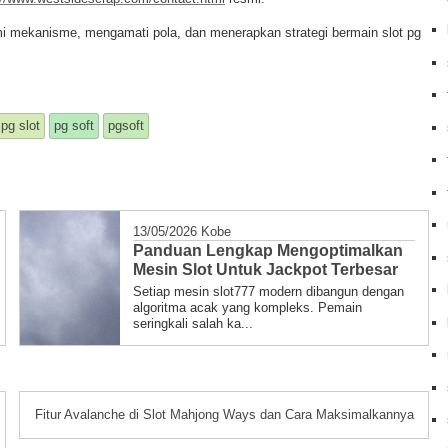
i mekanisme, mengamati pola, dan menerapkan strategi bermain slot pg
pg slot
pg soft
pgsoft
ged
13/05/2026
Kobe
Panduan Lengkap Mengoptimalkan
Mesin Slot Untuk Jackpot Terbesar
Setiap mesin slot777 modern dibangun dengan
algoritma acak yang kompleks. Pemain
seringkali salah ka...
Fitur Avalanche di Slot Mahjong Ways dan Cara Maksimalkannya