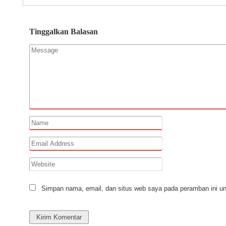
Tinggalkan Balasan
Simpan nama, email, dan situs web saya pada peramban ini un