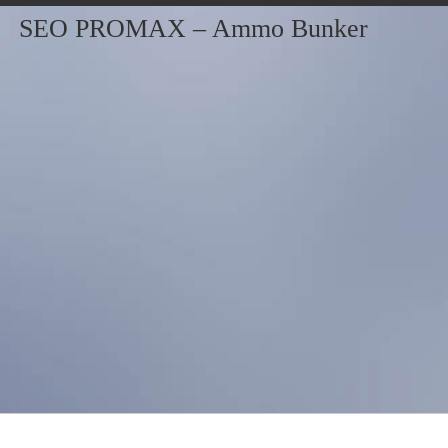
SEO PROMAX – Ammo Bunker
Primary