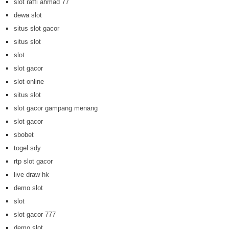
slot raffi ahmad 77
dewa slot
situs slot gacor
situs slot
slot
slot gacor
slot online
situs slot
slot gacor gampang menang
slot gacor
sbobet
togel sdy
rtp slot gacor
live draw hk
demo slot
slot
slot gacor 777
demo slot