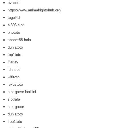
ovabet
https://www.animalrightshub.org/
togel4d
al303 slot
briototo
sbobet88 bola
duniatoto
top1toto
Parlay
idn slot
wifitoto
lexustoto
slot gacor hari ini
slotfafa
slot gacor
duniatoto
Top1toto