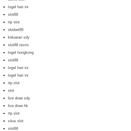
togel hari ini
slot88
rtp slot
sbobet88
keluaran sdy
slot88 resmi
togel hongkong
slot88
togel hari ini
togel hari ini
rtp slot
slot
live draw sdy
live draw hk
rtp slot
situs slot
slot88