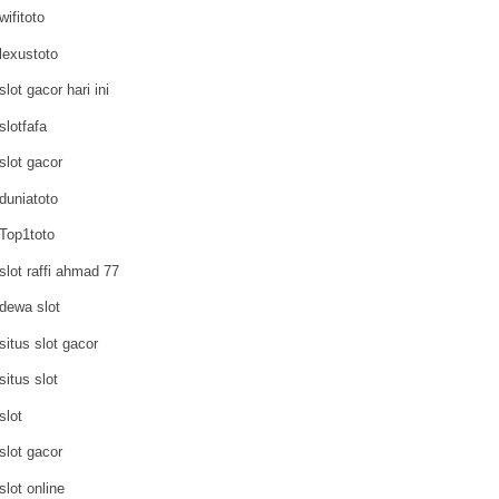
wifitoto
lexustoto
slot gacor hari ini
slotfafa
slot gacor
duniatoto
Top1toto
slot raffi ahmad 77
dewa slot
situs slot gacor
situs slot
slot
slot gacor
slot online