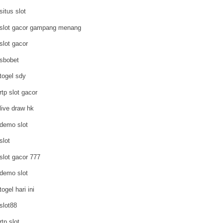
situs slot
slot gacor gampang menang
slot gacor
sbobet
togel sdy
rtp slot gacor
live draw hk
demo slot
slot
slot gacor 777
demo slot
togel hari ini
slot88
rtp slot