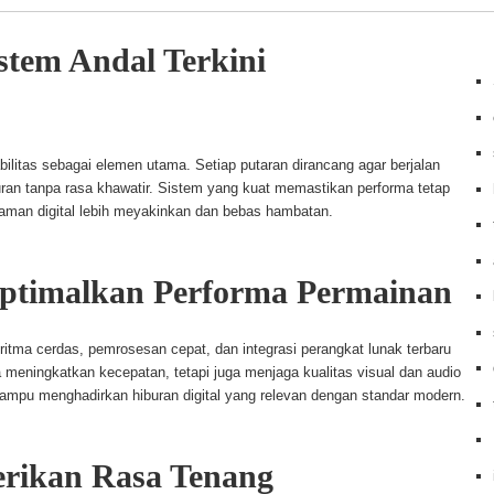
stem Andal Terkini
litas sebagai elemen utama. Setiap putaran dirancang agar berjalan
ran tanpa rasa khawatir. Sistem yang kuat memastikan performa tetap
aman digital lebih meyakinkan dan bebas hambatan.
ptimalkan Performa Permainan
ritma cerdas, pemrosesan cepat, dan integrasi perangkat lunak terbaru
 meningkatkan kecepatan, tetapi juga menjaga kualitas visual dan audio
 mampu menghadirkan hiburan digital yang relevan dengan standar modern.
rikan Rasa Tenang