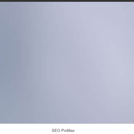
Skip
to
content
SEO ProMax