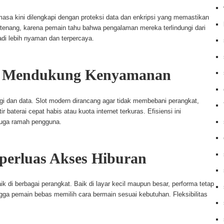
masa kini dilengkapi dengan proteksi data dan enkripsi yang memastikan
tenang, karena pemain tahu bahwa pengalaman mereka terlindungi dari
adi lebih nyaman dan terpercaya.
ang Mendukung Kenyamanan
rgi dan data. Slot modern dirancang agar tidak membebani perangkat,
aterai cepat habis atau kuota internet terkuras. Efisiensi ini
 juga ramah pengguna.
perluas Akses Hiburan
k di berbagai perangkat. Baik di layar kecil maupun besar, performa tetap
ingga pemain bebas memilih cara bermain sesuai kebutuhan. Fleksibilitas