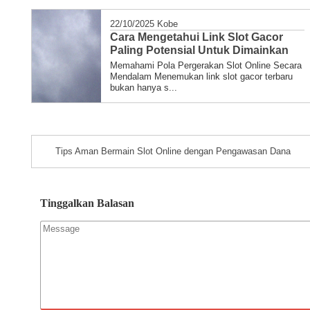
22/10/2025
Kobe
Cara Mengetahui Link Slot Gacor
Paling Potensial Untuk Dimainkan
Memahami Pola Pergerakan Slot Online Secara
Mendalam Menemukan link slot gacor terbaru
bukan hanya s...
Tips Aman Bermain Slot Online dengan Pengawasan Dana
Tinggalkan Balasan