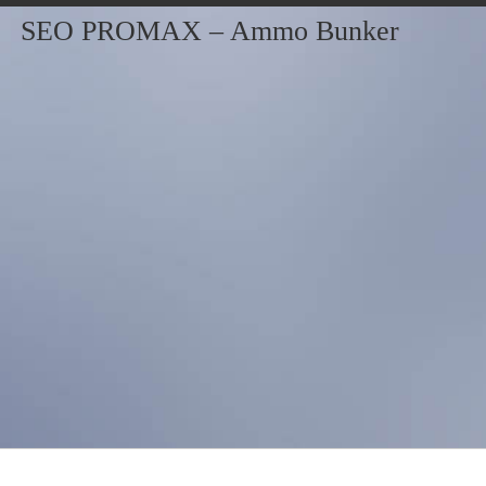
SEO PROMAX – Ammo Bunker
Primary