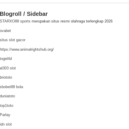
Blogroll / Sidebar
STARXO88 sports
merupakan situs resmi olahraga terlengkap 2026
ovabet
situs slot gacor
https://www.animalrightshub.org/
togel4d
al303 slot
briototo
sbobet88 bola
duniatoto
top1toto
Parlay
idn slot