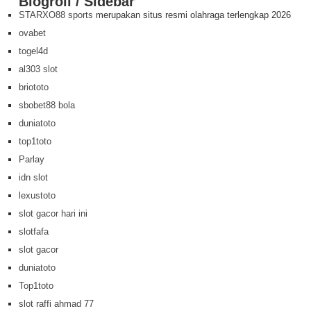
Blogroll / Sidebar
STARXO88 sports
merupakan situs resmi olahraga terlengkap 2026
ovabet
togel4d
al303 slot
briototo
sbobet88 bola
duniatoto
top1toto
Parlay
idn slot
lexustoto
slot gacor hari ini
slotfafa
slot gacor
duniatoto
Top1toto
slot raffi ahmad 77