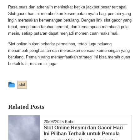
Rasa puas dan adrenalin meningkat ketika jackpot besar tercapai.
Slot gacor hari ini memberikan kesempatan nyata bagi pemain yang
ingin merasakan kemenangan berulang. Dengan link slot gacor yang
tepat, pengaturan taruhan cermat, dan kemampuan membaca pola
mesin, setiap putaran dapat menjadi momen cuan maksimal.
Slot online bukan sekadar permainan, tetapi juga peluang
menambah penghasilan dan merasakan sensasi kemenangan yang
berulang. Pemain yang memanfaatkan strategi ini bisa meraih cuan
berkali-kali, malam ini juga.
This
slot
entry
was
Related Posts
posted
in
20/06/2025
Kobe
Slot Online Resmi dan Gacor Hari
Ini Pilihan Terbaik untuk Pemula