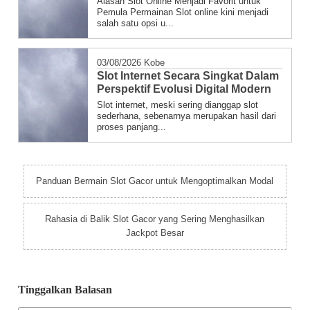
Alasan Slot Online Menjadi Favorit untuk
Pemula Permainan Slot online kini menjadi
salah satu opsi u...
03/08/2026
Kobe
Slot Internet Secara Singkat Dalam
Perspektif Evolusi Digital Modern
Slot internet, meski sering dianggap slot
sederhana, sebenarnya merupakan hasil dari
proses panjang...
Panduan Bermain Slot Gacor untuk Mengoptimalkan Modal
Rahasia di Balik Slot Gacor yang Sering Menghasilkan
Jackpot Besar
Tinggalkan Balasan