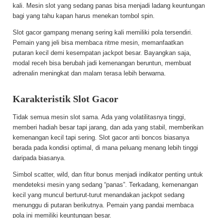
kali. Mesin slot yang sedang panas bisa menjadi ladang keuntungan
bagi yang tahu kapan harus menekan tombol spin.
Slot gacor gampang menang sering kali memiliki pola tersendiri.
Pemain yang jeli bisa membaca ritme mesin, memanfaatkan
putaran kecil demi kesempatan jackpot besar. Bayangkan saja,
modal receh bisa berubah jadi kemenangan beruntun, membuat
adrenalin meningkat dan malam terasa lebih berwarna.
Karakteristik Slot Gacor
Tidak semua mesin slot sama. Ada yang volatilitasnya tinggi,
memberi hadiah besar tapi jarang, dan ada yang stabil, memberikan
kemenangan kecil tapi sering. Slot gacor anti boncos biasanya
berada pada kondisi optimal, di mana peluang menang lebih tinggi
daripada biasanya.
Simbol scatter, wild, dan fitur bonus menjadi indikator penting untuk
mendeteksi mesin yang sedang “panas”. Terkadang, kemenangan
kecil yang muncul berturut-turut menandakan jackpot sedang
menunggu di putaran berikutnya. Pemain yang pandai membaca
pola ini memiliki keuntungan besar.