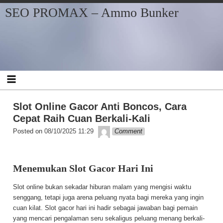
Skip
SEO PROMAX – Ammo Bunker
to
content
Slot Online Gacor Anti Boncos, Cara
Cepat Raih Cuan Berkali-Kali
Kobe
Posted on
08/10/2025 11:29
Comment
Menemukan Slot Gacor Hari Ini
Slot online bukan sekadar hiburan malam yang mengisi waktu
senggang, tetapi juga arena peluang nyata bagi mereka yang ingin
cuan kilat. Slot gacor hari ini hadir sebagai jawaban bagi pemain
yang mencari pengalaman seru sekaligus peluang menang berkali-