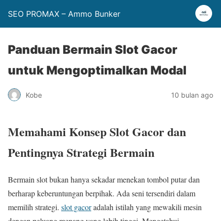
SEO PROMAX – Ammo Bunker
Panduan Bermain Slot Gacor
untuk Mengoptimalkan Modal
Kobe
10 bulan ago
Memahami Konsep Slot Gacor dan
Pentingnya Strategi Bermain
Bermain slot bukan hanya sekadar menekan tombol putar dan
berharap keberuntungan berpihak. Ada seni tersendiri dalam
memilih strategi.
slot gacor
adalah istilah yang mewakili mesin
dengan peluang menang yang lebih tinggi. Mengetahui