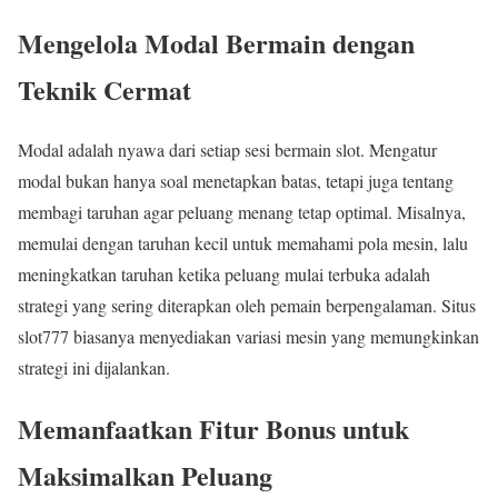
Mengelola Modal Bermain dengan
Teknik Cermat
Modal adalah nyawa dari setiap sesi bermain slot. Mengatur
modal bukan hanya soal menetapkan batas, tetapi juga tentang
membagi taruhan agar peluang menang tetap optimal. Misalnya,
memulai dengan taruhan kecil untuk memahami pola mesin, lalu
meningkatkan taruhan ketika peluang mulai terbuka adalah
strategi yang sering diterapkan oleh pemain berpengalaman. Situs
slot777 biasanya menyediakan variasi mesin yang memungkinkan
strategi ini dijalankan.
Memanfaatkan Fitur Bonus untuk
Maksimalkan Peluang