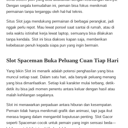
Dengan segala kemudahan ini, pemain bisa fokus menikmati
permainan tanpa terganggu oleh hal-hal teknis.
Situs Slot juga mendukung permainan di berbagai perangkat, jadi
nggak perlu repot. Mau lewat ponsel saat santai di rumah, atau di
sela waktu istirahat kerja lewat laptop, semuanya bisa dilakukan
tanpa kendala. Slot ini bisa diakses kapan saja, memberikan
kebebasan penuh kepada siapa pun yang ingin bermain.
Slot Spaceman Buka Peluang Cuan Tiap Hari
Yang bikin Slot ini menarik adalah potensi penghasilan yang bisa
muncul setiap saat. Dalam satu hari, ada banyak peluang menang
yang bisa dimanfaatkan. Setiap kali karakter mulai terbang, detik-
detik itu bisa jadi momen penentu antara keluar dengan hasil atau
malah kehilangan segalanya.
Slot ini menawarkan perpaduan antara hiburan dan kesempatan.
Pemain tidak hanya menikmati grafik dan animasi, tapi juga ikut
merasa tegang dalam mengambil keputusan penting. Slot Gacor
seperti Spaceman cocok untuk pemain yang ingin sensasi beda—