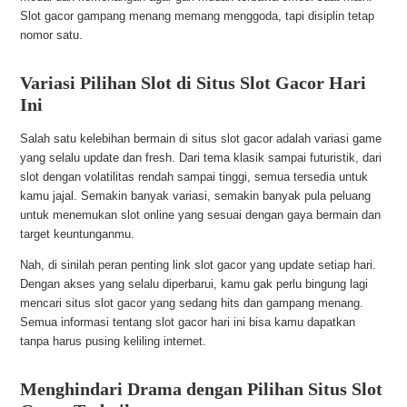
Slot gacor gampang menang memang menggoda, tapi disiplin tetap
nomor satu.
Variasi Pilihan Slot di Situs Slot Gacor Hari
Ini
Salah satu kelebihan bermain di situs slot gacor adalah variasi game
yang selalu update dan fresh. Dari tema klasik sampai futuristik, dari
slot dengan volatilitas rendah sampai tinggi, semua tersedia untuk
kamu jajal. Semakin banyak variasi, semakin banyak pula peluang
untuk menemukan slot online yang sesuai dengan gaya bermain dan
target keuntunganmu.
Nah, di sinilah peran penting link slot gacor yang update setiap hari.
Dengan akses yang selalu diperbarui, kamu gak perlu bingung lagi
mencari situs slot gacor yang sedang hits dan gampang menang.
Semua informasi tentang slot gacor hari ini bisa kamu dapatkan
tanpa harus pusing keliling internet.
Menghindari Drama dengan Pilihan Situs Slot