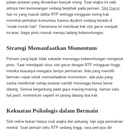
jutaan putaran yang dimainkan banyak orang. Saat angka ini naik,
artinya tren kemenangan sedang berpihak pada pemain.
Slot Gacor
hari ini yang masuk daftar RTP tertinggi mingguan sering kali
memikat perhatian komunitas karena diyakini sedang berada di
“mode murah hati”. Fenomena ini membuat link slot gacor menjadi
incaran, bagai pintu masuk menuju ladang keberuntungan.
Strategi Memanfaatkan Momentum
Pemain yang bijak tidak sekadar menunggu keberuntungan mengetuk
pintu. Saat mendapati situs slot gacor dengan RTP mingguan tinggi,
mereka biasanya mengatur tempo permainan. Ada yang memilih
bermain cepat untuk memanfaatkan momentum, ada pula yang
santai menikmati setiap putaran sambil menunggu bonus besar
datang. Semua bergantung pada gaya masing-masing, namun satu
hal pasti: momentum seperti ini jarang datang dua kali.
Kekuatan Psikologis dalam Bermain
Slot online bukan hanya soal angka dan peluang, tapi juga permainan
mental. Saat pemain tahu RTP sedang tinggi, rasa percaya diri