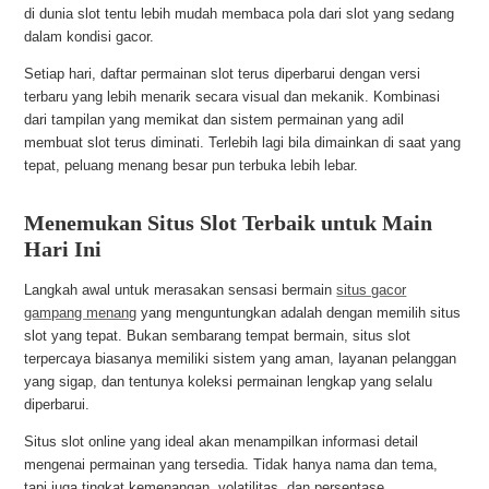
di dunia slot tentu lebih mudah membaca pola dari slot yang sedang
dalam kondisi gacor.
Setiap hari, daftar permainan slot terus diperbarui dengan versi
terbaru yang lebih menarik secara visual dan mekanik. Kombinasi
dari tampilan yang memikat dan sistem permainan yang adil
membuat slot terus diminati. Terlebih lagi bila dimainkan di saat yang
tepat, peluang menang besar pun terbuka lebih lebar.
Menemukan Situs Slot Terbaik untuk Main
Hari Ini
Langkah awal untuk merasakan sensasi bermain
situs gacor
gampang menang
yang menguntungkan adalah dengan memilih situs
slot yang tepat. Bukan sembarang tempat bermain, situs slot
terpercaya biasanya memiliki sistem yang aman, layanan pelanggan
yang sigap, dan tentunya koleksi permainan lengkap yang selalu
diperbarui.
Situs slot online yang ideal akan menampilkan informasi detail
mengenai permainan yang tersedia. Tidak hanya nama dan tema,
tapi juga tingkat kemenangan, volatilitas, dan persentase