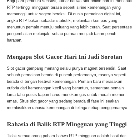
Bagi para pemburu sensasi, kabar bahwa slot online hari ini mencatat
RTP tertinggi mingguan terasa seperti sirine kemenangan yang
memanggil untuk segera beraksi. Di dunia permainan digital ini,
angka RTP bukan sekadar statistik, melainkan kompas yang
menuntun pemain menuju peluang yang lebih cerah. Saat persentase
pengembalian melonjak, setiap putaran menjadi tarian penuh
harapan.
Mengapa Slot Gacor Hari Ini Jadi Sorotan
Slot gacor gampang menang selalu punya magnet tersendiri. Saat
sebuah permainan berada di puncak performanya, rasanya seperti
berada di tengah festival kemenangan. Pemain baru merasakan
euforia dari kemenangan kecil yang beruntun, sementara pemain
lama tahu persis kapan harus menekan gas untuk meraih momen
emas. Situs slot gacor yang sedang berada di fase ini seakan
membisikkan rahasia kemenangan di telinga setiap penggemarnya.
Rahasia di Balik RTP Mingguan yang Tinggi
Tidak semua orang paham bahwa RTP mingguan adalah hasil dari