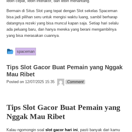
lebih cepat, lebih interaktif, dan lebih menantang.
Bermain di Situs Slot yang tepat dengan Slot sekelas Spaceman
bisa jadi pilihan seru untuk mengisi waktu luang, sambil berharap
datangnya rezeki yang bisa muncul kapan saja. Setiap hari selalu
ada peluang baru, dan hanya mereka yang berani mengambilnya
yang bisa merasakan cuannya.
This
spaceman
entry
Tips Slot Gacor Buat Pemain yang Nggak
was
Mau Ribet
posted
Kobe
Posted on
12/07/2025 15:35
Comment
in
Tips Slot Gacor Buat Pemain yang
Nggak Mau Ribet
Kalau ngomongin soal
slot gacor hari ini
, pasti banyak dari kamu