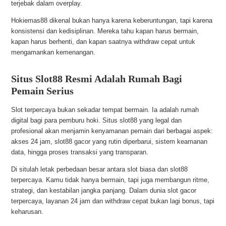
terjebak dalam overplay.
Hokiemas88 dikenal bukan hanya karena keberuntungan, tapi karena
konsistensi dan kedisiplinan. Mereka tahu kapan harus bermain,
kapan harus berhenti, dan kapan saatnya withdraw cepat untuk
mengamankan kemenangan.
Situs Slot88 Resmi Adalah Rumah Bagi
Pemain Serius
Slot terpercaya bukan sekadar tempat bermain. Ia adalah rumah
digital bagi para pemburu hoki. Situs slot88 yang legal dan
profesional akan menjamin kenyamanan pemain dari berbagai aspek:
akses 24 jam, slot88 gacor yang rutin diperbarui, sistem keamanan
data, hingga proses transaksi yang transparan.
Di situlah letak perbedaan besar antara slot biasa dan slot88
terpercaya. Kamu tidak hanya bermain, tapi juga membangun ritme,
strategi, dan kestabilan jangka panjang. Dalam dunia slot gacor
terpercaya, layanan 24 jam dan withdraw cepat bukan lagi bonus, tapi
keharusan.