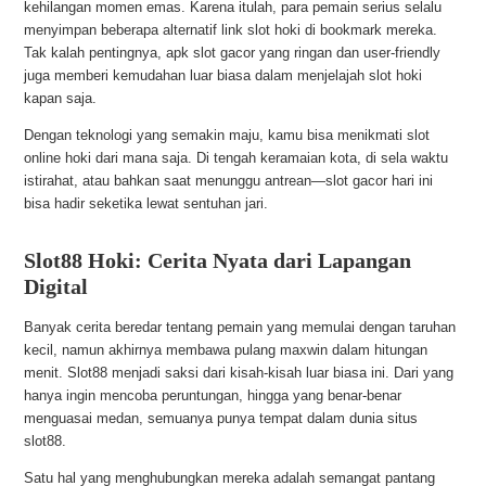
kehilangan momen emas. Karena itulah, para pemain serius selalu
menyimpan beberapa alternatif link slot hoki di bookmark mereka.
Tak kalah pentingnya, apk slot gacor yang ringan dan user-friendly
juga memberi kemudahan luar biasa dalam menjelajah slot hoki
kapan saja.
Dengan teknologi yang semakin maju, kamu bisa menikmati slot
online hoki dari mana saja. Di tengah keramaian kota, di sela waktu
istirahat, atau bahkan saat menunggu antrean—slot gacor hari ini
bisa hadir seketika lewat sentuhan jari.
Slot88 Hoki: Cerita Nyata dari Lapangan
Digital
Banyak cerita beredar tentang pemain yang memulai dengan taruhan
kecil, namun akhirnya membawa pulang maxwin dalam hitungan
menit. Slot88 menjadi saksi dari kisah-kisah luar biasa ini. Dari yang
hanya ingin mencoba peruntungan, hingga yang benar-benar
menguasai medan, semuanya punya tempat dalam dunia situs
slot88.
Satu hal yang menghubungkan mereka adalah semangat pantang