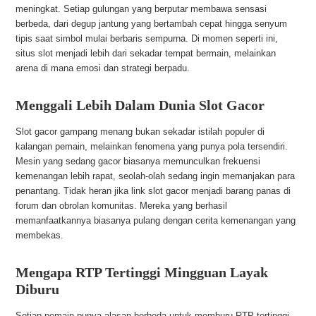
meningkat. Setiap gulungan yang berputar membawa sensasi
berbeda, dari degup jantung yang bertambah cepat hingga senyum
tipis saat simbol mulai berbaris sempurna. Di momen seperti ini,
situs slot menjadi lebih dari sekadar tempat bermain, melainkan
arena di mana emosi dan strategi berpadu.
Menggali Lebih Dalam Dunia Slot Gacor
Slot gacor gampang menang bukan sekadar istilah populer di
kalangan pemain, melainkan fenomena yang punya pola tersendiri.
Mesin yang sedang gacor biasanya memunculkan frekuensi
kemenangan lebih rapat, seolah-olah sedang ingin memanjakan para
penantang. Tidak heran jika link slot gacor menjadi barang panas di
forum dan obrolan komunitas. Mereka yang berhasil
memanfaatkannya biasanya pulang dengan cerita kemenangan yang
membekas.
Mengapa RTP Tertinggi Mingguan Layak
Diburu
Setiap pemain punya alasan berbeda untuk memburu RTP tertinggi