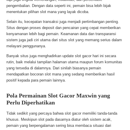
pengembalian. Dengan data seperti ini, pemain bisa lebih bijak
menentukan pilihan slot mana yang layak dicoba.
Selain itu, kecepatan transaksi juga menjadi pertimbangan penting.
Situs dengan proses deposit dan pencairan yang cepat memberikan
kenyamanan lebih bagi pemain. Keamanan data dan transparansi
sistem juga jadi ciri utama dari situs slot yang memang serius dalam
melayani penggunanya.
Banyak situs juga menghadirkan update slot gacor hari ini secara
rutin, baik melalui tampilan halaman utama maupun forum komunitas
yang tersedia di dalamnya. Dari sinilah biasanya pemain
mendapatkan bocoran slot mana yang sedang memberikan hasil
positif kepada para pemain lainnya.
Pola Permainan Slot Gacor Maxwin yang
Perlu Diperhatikan
Tidak sedikit yang percaya bahwa slot gacor memiliki tanda-tanda
khusus. Meskipun slot pada dasarnya diatur oleh sistem acak,
pemain yang berpengalaman sering bisa membaca situasi dari