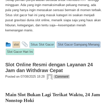
mingguan. Ada yang ingin memaksimalkan peluang menang, ada
pula yang hanya ingin merasakan sensasi bermain di momen terbaik.
Situs slot gacor hari ini yang masuk kategori ini seakan menjadi
pusat gravitasi dunia slot online, menarik siapa saja yang haus akan
hiburan, ketegangan, dan tentu saja—kesempatan meraih
kemenangan manis.
This
and
slot
Situs Slot Gacor
Slot Gacor Gampang Menang
entry
tagged
Slot Gacor Hari Ini
was
posted
Slot Online Resmi dengan Layanan 24
in
Jam dan Withdraw Cepat
Kobe
Posted on
07/08/2025 18:28
Comment
Main Slot Bukan Lagi Terikat Waktu, 24 Jam
Nonstop Hoki