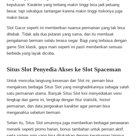
keputusan. Karakter yang terbang makin tinggi bisa jadi peluang
besar, tapi sekaligus tantangan karena makin tinggi risikonya juga
makin besar.
Slot Gacor seperti ini memberikan nuansa permainan yang tak bisa
ditebak. Tidak ada dua putaran yang sama, dan itu membuat
pengalaman bermain selalu terasa segar. Bagi yang terbiasa dengan
game Slot klasik, gaya main seperti ini pasti memberikan sensasi
berbeda yang layak dicoba.
Situs Slot Penyedia Akses ke Slot Spaceman
Untuk mencoba langsung keseruan dari Slot ini, pemain bisa
mengakses berbagai Situs Slot yang menghadirkannya sebagai salah
satu permainan utama. Banyak Situs Slot kini menyediakan versi
lengkap dari game ini, lengkap dengan fitur statistik, histori
permainan, dan data pergerakan karakter agar pemain bisa
menganalisa sebelum bermain.
Selain itu, Situs Slot umumnya juga memberikan berbagai penawaran
menarik seperti promo harian, bonus tambahan untuk pemain aktif,
serta sistem poin yang bisa ditukarkan dengan keuntungan lainnya.