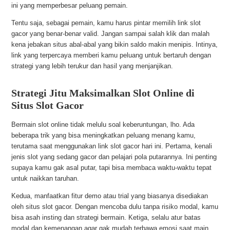
ini yang memperbesar peluang pemain.
Tentu saja, sebagai pemain, kamu harus pintar memilih link slot
gacor yang benar-benar valid. Jangan sampai salah klik dan malah
kena jebakan situs abal-abal yang bikin saldo makin menipis. Intinya,
link yang terpercaya memberi kamu peluang untuk bertaruh dengan
strategi yang lebih terukur dan hasil yang menjanjikan.
Strategi Jitu Maksimalkan Slot Online di
Situs Slot Gacor
Bermain slot online tidak melulu soal keberuntungan, lho. Ada
beberapa trik yang bisa meningkatkan peluang menang kamu,
terutama saat menggunakan link slot gacor hari ini. Pertama, kenali
jenis slot yang sedang gacor dan pelajari pola putarannya. Ini penting
supaya kamu gak asal putar, tapi bisa membaca waktu-waktu tepat
untuk naikkan taruhan.
Kedua, manfaatkan fitur demo atau trial yang biasanya disediakan
oleh situs slot gacor. Dengan mencoba dulu tanpa risiko modal, kamu
bisa asah insting dan strategi bermain. Ketiga, selalu atur batas
modal dan kemenangan agar gak mudah terbawa emosi saat main.