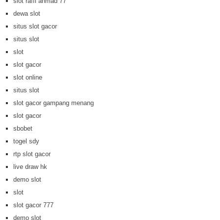
slot raffi ahmad 77
dewa slot
situs slot gacor
situs slot
slot
slot gacor
slot online
situs slot
slot gacor gampang menang
slot gacor
sbobet
togel sdy
rtp slot gacor
live draw hk
demo slot
slot
slot gacor 777
demo slot