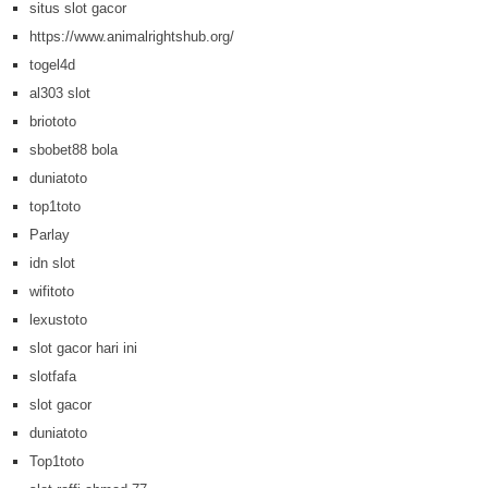
situs slot gacor
https://www.animalrightshub.org/
togel4d
al303 slot
briototo
sbobet88 bola
duniatoto
top1toto
Parlay
idn slot
wifitoto
lexustoto
slot gacor hari ini
slotfafa
slot gacor
duniatoto
Top1toto