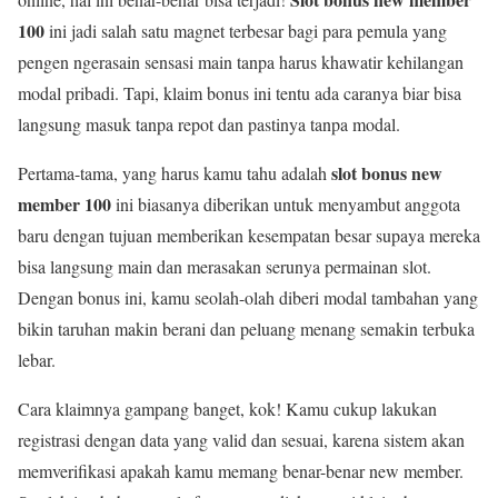
100
ini jadi salah satu magnet terbesar bagi para pemula yang
pengen ngerasain sensasi main tanpa harus khawatir kehilangan
modal pribadi. Tapi, klaim bonus ini tentu ada caranya biar bisa
langsung masuk tanpa repot dan pastinya tanpa modal.
slot bonus new
Pertama-tama, yang harus kamu tahu adalah
member 100
ini biasanya diberikan untuk menyambut anggota
baru dengan tujuan memberikan kesempatan besar supaya mereka
bisa langsung main dan merasakan serunya permainan slot.
Dengan bonus ini, kamu seolah-olah diberi modal tambahan yang
bikin taruhan makin berani dan peluang menang semakin terbuka
lebar.
Cara klaimnya gampang banget, kok! Kamu cukup lakukan
registrasi dengan data yang valid dan sesuai, karena sistem akan
memverifikasi apakah kamu memang benar-benar new member.