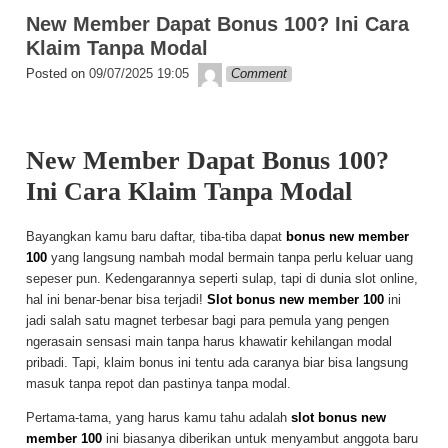
New Member Dapat Bonus 100? Ini Cara
Klaim Tanpa Modal
Kobe
Posted on
09/07/2025 19:05
Comment
New Member Dapat Bonus 100?
Ini Cara Klaim Tanpa Modal
Bayangkan kamu baru daftar, tiba-tiba dapat
bonus new member
100
yang langsung nambah modal bermain tanpa perlu keluar uang
sepeser pun. Kedengarannya seperti sulap, tapi di dunia slot online,
hal ini benar-benar bisa terjadi!
Slot bonus new member 100
ini
jadi salah satu magnet terbesar bagi para pemula yang pengen
ngerasain sensasi main tanpa harus khawatir kehilangan modal
pribadi. Tapi, klaim bonus ini tentu ada caranya biar bisa langsung
masuk tanpa repot dan pastinya tanpa modal.
Pertama-tama, yang harus kamu tahu adalah
slot bonus new
member 100
ini biasanya diberikan untuk menyambut anggota baru