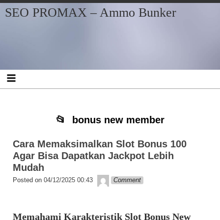
Skip
Skip
Skip
SEO PROMAX – Ammo Bunker
to
to
to
content
BLOCK-
BLOCK-
2
3
bonus new member
Cara Memaksimalkan Slot Bonus 100
Agar Bisa Dapatkan Jackpot Lebih
Mudah
Kobe
Posted on
04/12/2025 00:43
Comment
Memahami Karakteristik Slot Bonus New