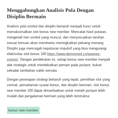
Menggabungkan Analisis Pola Dengan
Disiplin Bermain
Analisis pola simbol dan disiplin bertaruh menjadi kunci untuk
memaksimalkan slot bonus new member. Mencatat hasil putaran,
mengenali tren simbol yang muncul, dan menyesuaikan taruhan
sesuai temuan akan membantu meningkatkan peluang menang.
Disiplin juga mencegah keputusan impulsif yang bisa mengurangi
efektivitas slot bonus 100
https://www.dermomed.co/quienes-
somos/
. Dengan pendekatan ini, setiap bonus new member menjadi
alat strategis untuk mendekatkan pemain pada jackpot, bukan
sekadar tambahan saldo semata.
Dengan penerapan strategi bertaruh yang tepat, pemilihan slot yang
cermat, pemahaman syarat bonus, dan disiplin bermain, slot bonus
new member 100 dapat dimanfaatkan untuk meraih jackpot lebih
mudah dan pengalaman bermain yang lebih terstruktur.
bonus new member