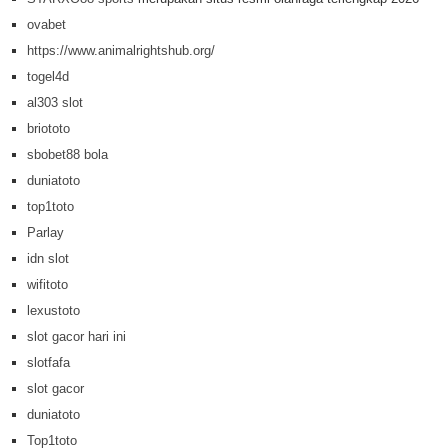
ovabet
https://www.animalrightshub.org/
togel4d
al303 slot
briototo
sbobet88 bola
duniatoto
top1toto
Parlay
idn slot
wifitoto
lexustoto
slot gacor hari ini
slotfafa
slot gacor
duniatoto
Top1toto