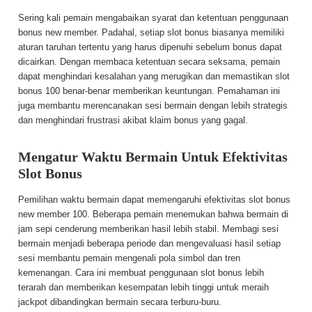
Sering kali pemain mengabaikan syarat dan ketentuan penggunaan
bonus new member. Padahal, setiap slot bonus biasanya memiliki
aturan taruhan tertentu yang harus dipenuhi sebelum bonus dapat
dicairkan. Dengan membaca ketentuan secara seksama, pemain
dapat menghindari kesalahan yang merugikan dan memastikan slot
bonus 100 benar-benar memberikan keuntungan. Pemahaman ini
juga membantu merencanakan sesi bermain dengan lebih strategis
dan menghindari frustrasi akibat klaim bonus yang gagal.
Mengatur Waktu Bermain Untuk Efektivitas
Slot Bonus
Pemilihan waktu bermain dapat memengaruhi efektivitas slot bonus
new member 100. Beberapa pemain menemukan bahwa bermain di
jam sepi cenderung memberikan hasil lebih stabil. Membagi sesi
bermain menjadi beberapa periode dan mengevaluasi hasil setiap
sesi membantu pemain mengenali pola simbol dan tren
kemenangan. Cara ini membuat penggunaan slot bonus lebih
terarah dan memberikan kesempatan lebih tinggi untuk meraih
jackpot dibandingkan bermain secara terburu-buru.