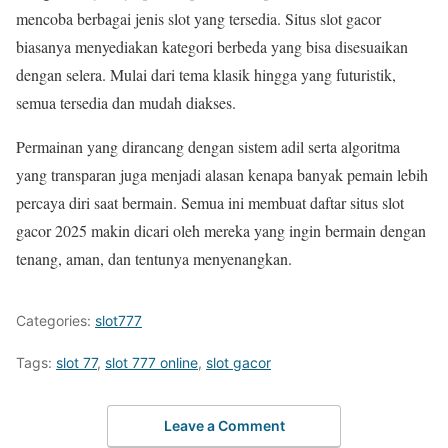
mencoba berbagai jenis slot yang tersedia. Situs slot gacor
biasanya menyediakan kategori berbeda yang bisa disesuaikan
dengan selera. Mulai dari tema klasik hingga yang futuristik,
semua tersedia dan mudah diakses.
Permainan yang dirancang dengan sistem adil serta algoritma
yang transparan juga menjadi alasan kenapa banyak pemain lebih
percaya diri saat bermain. Semua ini membuat daftar situs slot
gacor 2025 makin dicari oleh mereka yang ingin bermain dengan
tenang, aman, dan tentunya menyenangkan.
Categories:
slot777
Tags:
slot 77
,
slot 777 online
,
slot gacor
Leave a Comment