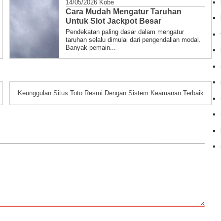
14/05/2026
Kobe
in
Cara Mudah Mengatur Taruhan
Untuk Slot Jackpot Besar
Pendekatan paling dasar dalam mengatur
taruhan selalu dimulai dari pengendalian modal.
Banyak pemain...
Keunggulan Situs Toto Resmi Dengan Sistem Keamanan Terbaik