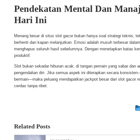
Pendekatan Mental Dan Manaj
Hari Ini
Menang besar di situs slot gacor bukan hanya soal strategi teknis, 
berhenti dan kapan melanjutkan. Emosi adalah musuh terbesar dalam p
menghapus seluruh hasil sebelumnya. Dengan menetapkan batas keme
produktif.
Slot bukan sekadar hiburan acak; di tangan pemain yang sabar dan anal
pengendalian diri. Jika semua aspek ini diterapkan secara konsiste
bermain—maka peluang mendapatkan jackpot besar dari slot gacor resm
cerdas tanpa ribet.
Related Posts