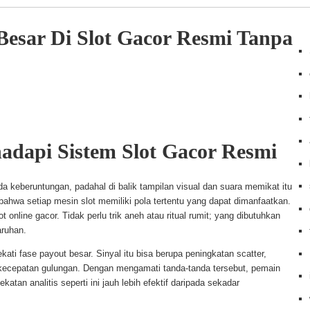
esar Di Slot Gacor Resmi Tanpa
hadapi Sistem Slot Gacor Resmi
da keberuntungan, padahal di balik tampilan visual dan suara memikat itu
bahwa setiap mesin slot memiliki pola tertentu yang dapat dimanfaatkan.
 online gacor. Tidak perlu trik aneh atau ritual rumit; yang dibutuhkan
aruhan.
kati fase payout besar. Sinyal itu bisa berupa peningkatan scatter,
kecepatan gulungan. Dengan mengamati tanda-tanda tersebut, pemain
an analitis seperti ini jauh lebih efektif daripada sekadar