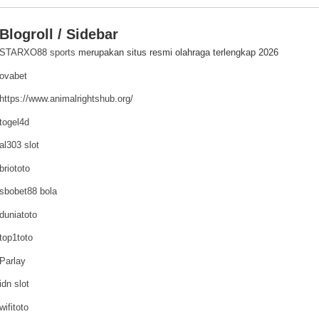
Blogroll / Sidebar
STARXO88 sports
merupakan situs resmi olahraga terlengkap 2026
ovabet
https://www.animalrightshub.org/
togel4d
al303 slot
briototo
sbobet88 bola
duniatoto
top1toto
Parlay
idn slot
wifitoto