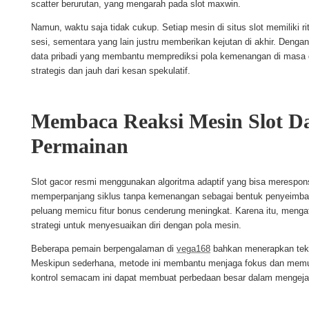
scatter berurutan, yang mengarah pada slot maxwin.
Namun, waktu saja tidak cukup. Setiap mesin di situs slot memiliki 
sesi, sementara yang lain justru memberikan kejutan di akhir. Deng
data pribadi yang membantu memprediksi pola kemenangan di masa de
strategis dan jauh dari kesan spekulatif.
Membaca Reaksi Mesin Slot D
Permainan
Slot gacor resmi menggunakan algoritma adaptif yang bisa merespons 
memperpanjang siklus tanpa kemenangan sebagai bentuk penyeimbang
peluang memicu fitur bonus cenderung meningkat. Karena itu, menga
strategi untuk menyesuaikan diri dengan pola mesin.
Beberapa pemain berpengalaman di
vega168
bahkan menerapkan tekni
Meskipun sederhana, metode ini membantu menjaga fokus dan memun
kontrol semacam ini dapat membuat perbedaan besar dalam mengejar