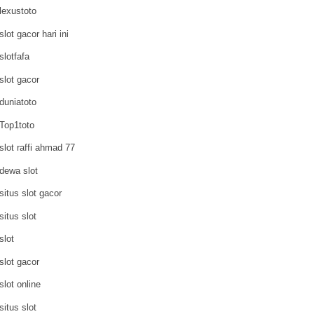
lexustoto
slot gacor hari ini
slotfafa
slot gacor
duniatoto
Top1toto
slot raffi ahmad 77
dewa slot
situs slot gacor
situs slot
slot
slot gacor
slot online
situs slot