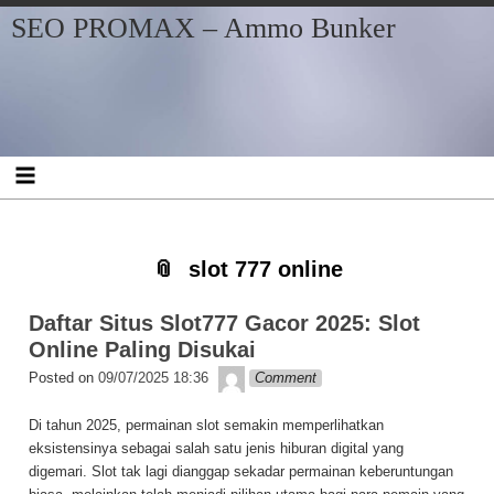
Skip
Skip
Skip
SEO PROMAX – Ammo Bunker
to
to
to
content
BLOCK-
BLOCK-
2
3
slot 777 online
Daftar Situs Slot777 Gacor 2025: Slot
Online Paling Disukai
Kobe
Posted on
09/07/2025 18:36
Comment
Di tahun 2025, permainan slot semakin memperlihatkan
eksistensinya sebagai salah satu jenis hiburan digital yang
digemari. Slot tak lagi dianggap sekadar permainan keberuntungan