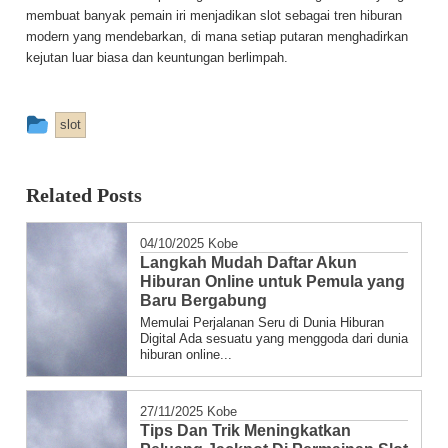
membuat banyak pemain iri menjadikan slot sebagai tren hiburan
modern yang mendebarkan, di mana setiap putaran menghadirkan
kejutan luar biasa dan keuntungan berlimpah.
This
slot
entry
was
Related Posts
posted
in
04/10/2025
Kobe
Langkah Mudah Daftar Akun
Hiburan Online untuk Pemula yang
Baru Bergabung
Memulai Perjalanan Seru di Dunia Hiburan
Digital Ada sesuatu yang menggoda dari dunia
hiburan online...
27/11/2025
Kobe
Tips Dan Trik Meningkatkan