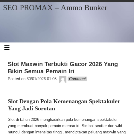
Skip
SEO PROMAX – Ammo Bunker
to
content
Slot Maxwin Terbukti Gacor 2026 Yang
Bikin Semua Pemain Iri
Kobe
Posted on
30/01/2026 01:05
Comment
Slot Dengan Pola Kemenangan Spektakuler
Yang Jadi Sorotan
Slot di tahun 2026 menghadirkan pola kemenangan spektakuler
yang membuat banyak pemain merasa iri. Simbol scatter dan wild
muncul dengan intensitas tinggi, menciptakan peluang maxwin yang