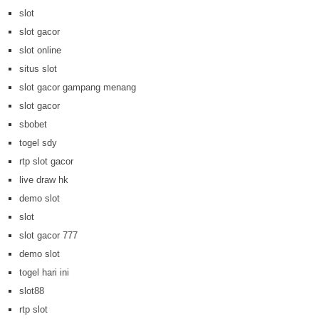
slot
slot gacor
slot online
situs slot
slot gacor gampang menang
slot gacor
sbobet
togel sdy
rtp slot gacor
live draw hk
demo slot
slot
slot gacor 777
demo slot
togel hari ini
slot88
rtp slot