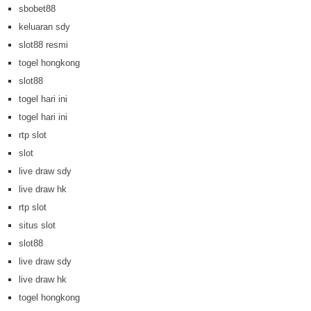
sbobet88
keluaran sdy
slot88 resmi
togel hongkong
slot88
togel hari ini
togel hari ini
rtp slot
slot
live draw sdy
live draw hk
rtp slot
situs slot
slot88
live draw sdy
live draw hk
togel hongkong