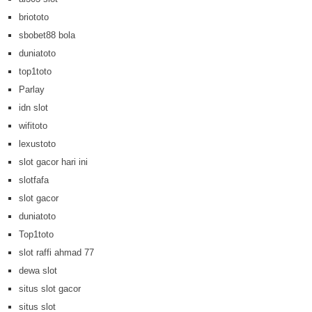
briototo
sbobet88 bola
duniatoto
top1toto
Parlay
idn slot
wifitoto
lexustoto
slot gacor hari ini
slotfafa
slot gacor
duniatoto
Top1toto
slot raffi ahmad 77
dewa slot
situs slot gacor
situs slot