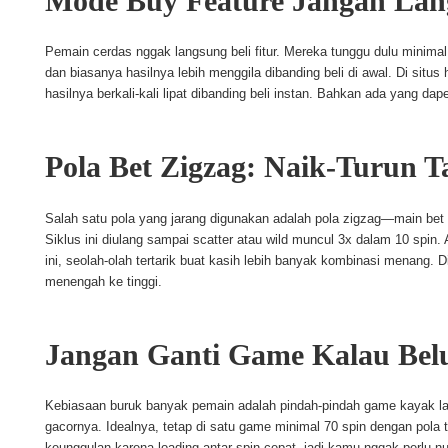
Mode Buy Feature Jangan Lang
Pemain cerdas nggak langsung beli fitur. Mereka tunggu dulu minimal 20
dan biasanya hasilnya lebih menggila dibanding beli di awal. Di situs 
hasilnya berkali-kali lipat dibanding beli instan. Bahkan ada yang 
Pola Bet Zigzag: Naik-Turun Ta
Salah satu pola yang jarang digunakan adalah pola zigzag—main bet ren
Siklus ini diulang sampai scatter atau wild muncul 3x dalam 10 spin. 
ini, seolah-olah tertarik buat kasih lebih banyak kombinasi menang. Di
menengah ke tinggi.
Jangan Ganti Game Kalau Bel
Kebiasaan buruk banyak pemain adalah pindah-pindah game kayak lag
gacornya. Idealnya, tetap di satu game minimal 70 spin dengan pola 
keunggulan karena loading antar spin cepat, jadi kamu nggak perlu 