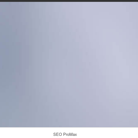
Skip
to
content
SEO ProMax