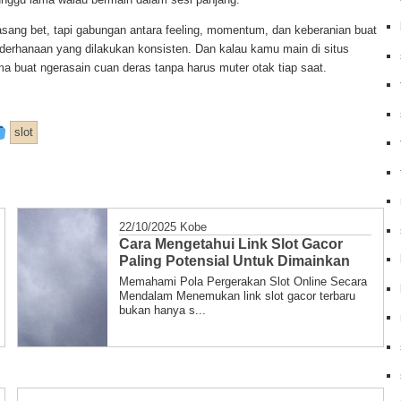
pasang bet, tapi gabungan antara feeling, momentum, dan keberanian buat
sederhanaan yang dilakukan konsisten. Dan kalau kamu main di situs
tama buat ngerasain cuan deras tanpa harus muter otak tiap saat.
This
slot
entry
was
posted
22/10/2025
Kobe
in
Cara Mengetahui Link Slot Gacor
Paling Potensial Untuk Dimainkan
Memahami Pola Pergerakan Slot Online Secara
Mendalam Menemukan link slot gacor terbaru
bukan hanya s...