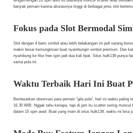
tengah-tengah 20 spin auto itu biasanya muncul scatter atau setidaknya
banyak pemain karena akurasinya tinggi di berbagai jenis slot bert
Fokus pada Slot Bermodal Simb
Slot dengan 4 baris simbol atau lebih belakangan ini jadi sarang bo
makin besar kemungkinan buat nyambungin simbol premium. Dan kalau 
nyambung ke fitur free spin jadi dua kali lipat. Situs hulk138 punya
sama pola ini.
Waktu Terbaik Hari Ini Buat P
Berdasarkan observasi para pemain “gila pola”, hari ini waktu palin
16.30 WIB. Nggak tahu kenapa, tapi di jam itu scatter sering muncul
dalam 15 spin awal. Buat yang main di situs hulk138, waktu ini bisa