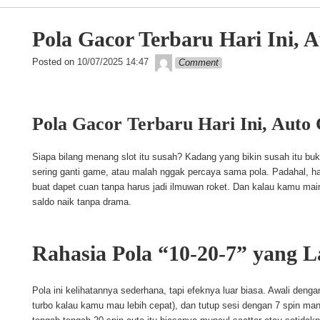
Navigation
Pola Gacor Terbaru Hari Ini,
Kobe
Posted on
10/07/2025 14:47
Comment
Pola Gacor Terbaru Hari Ini, Auto
Siapa bilang menang slot itu susah? Kadang yang bikin susah itu buka
sering ganti game, atau malah nggak percaya sama pola. Padahal, har
buat dapet cuan tanpa harus jadi ilmuwan roket. Dan kalau kamu main d
saldo naik tanpa drama.
Rahasia Pola “10-20-7” yang L
Pola ini kelihatannya sederhana, tapi efeknya luar biasa. Awali denga
turbo kalau kamu mau lebih cepat), dan tutup sesi dengan 7 spin ma