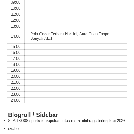
09:00
10:00
11:00
12:00
13:00
Pola Gacor Terbaru Hari Ini, Auto Cuan Tanpa
14:00
Banyak Akal
15:00
16:00
17:00
18:00
19:00
20:00
21:00
22:00
23:00
24:00
Blogroll / Sidebar
STARXO88 sports
merupakan situs resmi olahraga terlengkap 2026
ovabet