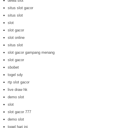
dewa slot
situs slot gacor
situs slot
slot
slot gacor
slot online
situs slot
slot gacor gampang menang
slot gacor
sbobet
togel sdy
rtp slot gacor
live draw hk
demo slot
slot
slot gacor 777
demo slot
togel hari ini