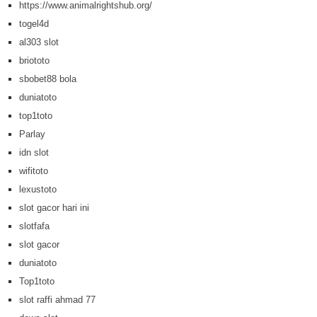
https://www.animalrightshub.org/
togel4d
al303 slot
briototo
sbobet88 bola
duniatoto
top1toto
Parlay
idn slot
wifitoto
lexustoto
slot gacor hari ini
slotfafa
slot gacor
duniatoto
Top1toto
slot raffi ahmad 77