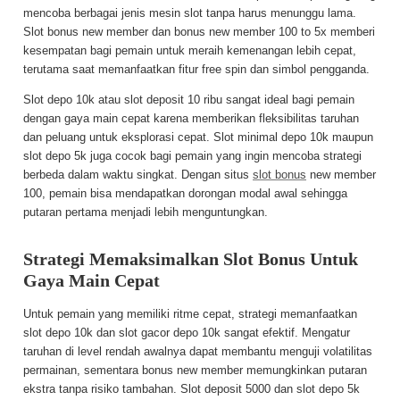
mencoba berbagai jenis mesin slot tanpa harus menunggu lama.
Slot bonus new member dan bonus new member 100 to 5x memberi
kesempatan bagi pemain untuk meraih kemenangan lebih cepat,
terutama saat memanfaatkan fitur free spin dan simbol pengganda.
Slot depo 10k atau slot deposit 10 ribu sangat ideal bagi pemain
dengan gaya main cepat karena memberikan fleksibilitas taruhan
dan peluang untuk eksplorasi cepat. Slot minimal depo 10k maupun
slot depo 5k juga cocok bagi pemain yang ingin mencoba strategi
berbeda dalam waktu singkat. Dengan situs
slot bonus
new member
100, pemain bisa mendapatkan dorongan modal awal sehingga
putaran pertama menjadi lebih menguntungkan.
Strategi Memaksimalkan Slot Bonus Untuk
Gaya Main Cepat
Untuk pemain yang memiliki ritme cepat, strategi memanfaatkan
slot depo 10k dan slot gacor depo 10k sangat efektif. Mengatur
taruhan di level rendah awalnya dapat membantu menguji volatilitas
permainan, sementara bonus new member memungkinkan putaran
ekstra tanpa risiko tambahan. Slot deposit 5000 dan slot depo 5k