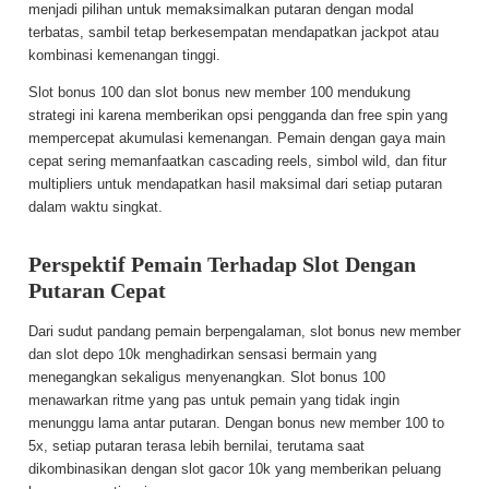
menjadi pilihan untuk memaksimalkan putaran dengan modal
terbatas, sambil tetap berkesempatan mendapatkan jackpot atau
kombinasi kemenangan tinggi.
Slot bonus 100 dan slot bonus new member 100 mendukung
strategi ini karena memberikan opsi pengganda dan free spin yang
mempercepat akumulasi kemenangan. Pemain dengan gaya main
cepat sering memanfaatkan cascading reels, simbol wild, dan fitur
multipliers untuk mendapatkan hasil maksimal dari setiap putaran
dalam waktu singkat.
Perspektif Pemain Terhadap Slot Dengan
Putaran Cepat
Dari sudut pandang pemain berpengalaman, slot bonus new member
dan slot depo 10k menghadirkan sensasi bermain yang
menegangkan sekaligus menyenangkan. Slot bonus 100
menawarkan ritme yang pas untuk pemain yang tidak ingin
menunggu lama antar putaran. Dengan bonus new member 100 to
5x, setiap putaran terasa lebih bernilai, terutama saat
dikombinasikan dengan slot gacor 10k yang memberikan peluang