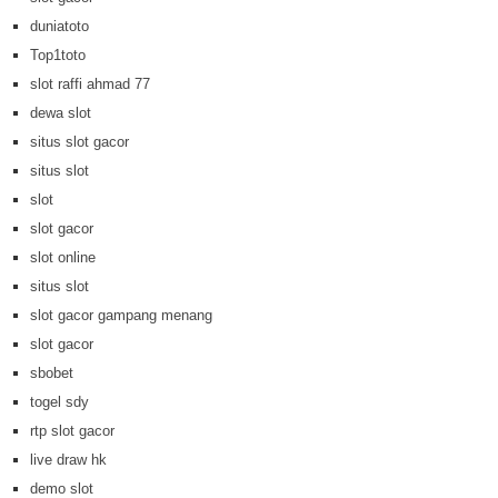
duniatoto
Top1toto
slot raffi ahmad 77
dewa slot
situs slot gacor
situs slot
slot
slot gacor
slot online
situs slot
slot gacor gampang menang
slot gacor
sbobet
togel sdy
rtp slot gacor
live draw hk
demo slot