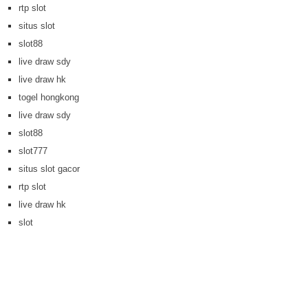
rtp slot
situs slot
slot88
live draw sdy
live draw hk
togel hongkong
live draw sdy
slot88
slot777
situs slot gacor
rtp slot
live draw hk
slot