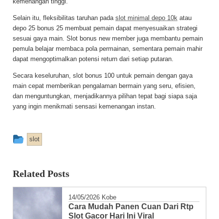
kemenangan tinggi.
Selain itu, fleksibilitas taruhan pada
slot minimal depo 10k
atau
depo 25 bonus 25 membuat pemain dapat menyesuaikan strategi
sesuai gaya main. Slot bonus new member juga membantu pemain
pemula belajar membaca pola permainan, sementara pemain mahir
dapat mengoptimalkan potensi return dari setiap putaran.
Secara keseluruhan, slot bonus 100 untuk pemain dengan gaya
main cepat memberikan pengalaman bermain yang seru, efisien,
dan menguntungkan, menjadikannya pilihan tepat bagi siapa saja
yang ingin menikmati sensasi kemenangan instan.
This
slot
entry
was
Related Posts
posted
in
14/05/2026
Kobe
Cara Mudah Panen Cuan Dari Rtp
Slot Gacor Hari Ini Viral