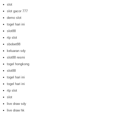
slot
slot gacor 777
demo slot
togel hari ini
slot88
rtp slot
sbobet88
keluaran sdy
slot88 resmi
togel hongkong
slot88
togel hari ini
togel hari ini
rtp slot
slot
live draw sdy
live draw hk