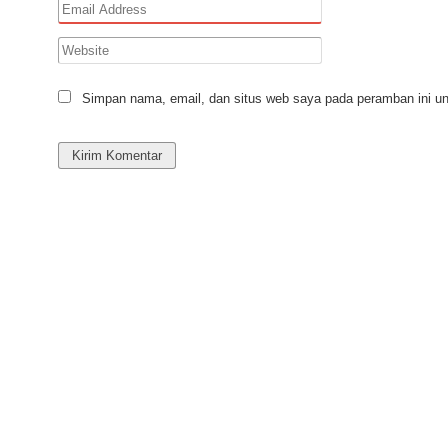
Simpan nama, email, dan situs web saya pada peramban ini un