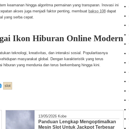
stem keamanan hingga algoritma permainan yang transparan. Inovasi ini
cepatan akses juga menjadi faktor penting, membuat
bakso 108
dapat
al yang serba cepat.
agai Ikon Hiburan Online Modern
ukan teknologi, kreativitas, dan interaksi sosial. Popularitasnya
 kehidupan masyarakat global. Dengan karakteristik yang terus
ai hiburan yang mendunia dan terus berkembang hingga kini.
This
slot
entry
was
posted
13/05/2026
Kobe
in
Panduan Lengkap Mengoptimalkan
Mesin Slot Untuk Jackpot Terbesar