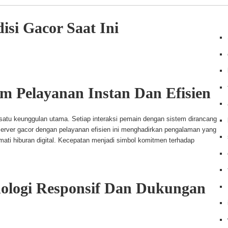
isi Gacor Saat Ini
em Pelayanan Instan Dan Efisien
 satu keunggulan utama. Setiap interaksi pemain dengan sistem dirancang
t server gacor dengan pelayanan efisien ini menghadirkan pengalaman yang
mati hiburan digital. Kecepatan menjadi simbol komitmen terhadap
nologi Responsif Dan Dukungan