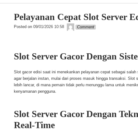
Navigation
Pelayanan Cepat Slot Server Ed
Kobe
Posted on
09/01/2026 10:58
Comment
Slot Server Gacor Dengan Sist
Slot gacor edisi saat ini menekankan pelayanan cepat sebagai salah
agar berjalan instan, mulai dari proses masuk hingga transaksi. Slo
lebih lancar, di mana pemain tidak perlu menunggu lama untuk menik
kenyamanan pengguna.
Slot Server Gacor Dengan Tek
Real-Time