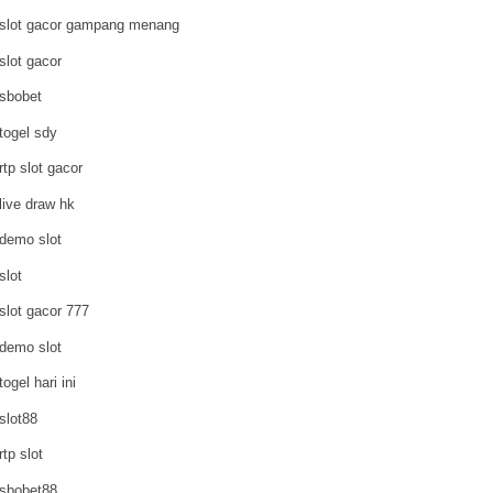
slot gacor gampang menang
slot gacor
sbobet
togel sdy
rtp slot gacor
live draw hk
demo slot
slot
slot gacor 777
demo slot
togel hari ini
slot88
rtp slot
sbobet88