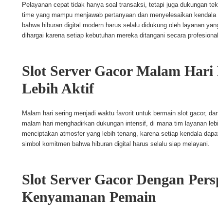
Pelayanan cepat tidak hanya soal transaksi, tetapi juga dukungan tek
time yang mampu menjawab pertanyaan dan menyelesaikan kendala da
bahwa hiburan digital modern harus selalu didukung oleh layanan ya
dihargai karena setiap kebutuhan mereka ditangani secara profesional
Slot Server Gacor Malam Hari 
Lebih Aktif
Malam hari sering menjadi waktu favorit untuk bermain slot gacor, da
malam hari menghadirkan dukungan intensif, di mana tim layanan lebi
menciptakan atmosfer yang lebih tenang, karena setiap kendala dap
simbol komitmen bahwa hiburan digital harus selalu siap melayani.
Slot Server Gacor Dengan Persp
Kenyamanan Pemain