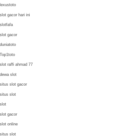
lexustoto
slot gacor hari ini
slotfafa
slot gacor
duniatoto
Top1toto
slot raffi ahmad 77
dewa slot
situs slot gacor
situs slot
slot
slot gacor
slot online
situs slot