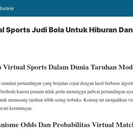
Bunker
l Sports Judi Bola Untuk Hiburan Da
 Virtual Sports Dalam Dunia Taruhan Mod
simulasi pertandingan yang berjalan cepat dengan hasil berbasis algori
berbeda karena pemain tidak perlu menunggu jadwal pertandingan nyat
tuk memasang taruhan lebih sering terbuka. Konsep ini menjadikan virtu
ncari keuntungan.
sme Odds Dan Probabilitas Virtual Matc