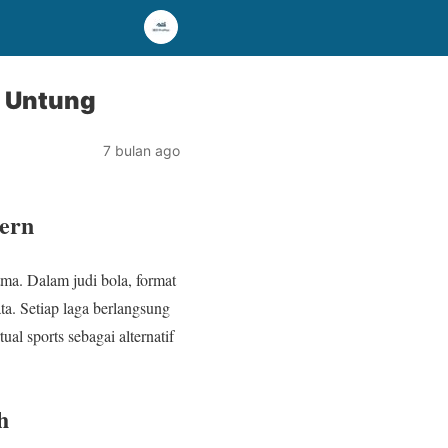
n Untung
7 bulan ago
ern
tma. Dalam judi bola, format
a. Setiap laga berlangsung
al sports sebagai alternatif
h