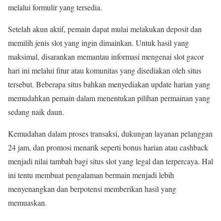
melalui formulir yang tersedia.
Setelah akun aktif, pemain dapat mulai melakukan deposit dan
memilih jenis slot yang ingin dimainkan. Untuk hasil yang
maksimal, disarankan memantau informasi mengenai slot gacor
hari ini melalui fitur atau komunitas yang disediakan oleh situs
tersebut. Beberapa situs bahkan menyediakan update harian yang
memudahkan pemain dalam menentukan pilihan permainan yang
sedang naik daun.
Kemudahan dalam proses transaksi, dukungan layanan pelanggan
24 jam, dan promosi menarik seperti bonus harian atau cashback
menjadi nilai tambah bagi situs slot yang legal dan terpercaya. Hal
ini tentu membuat pengalaman bermain menjadi lebih
menyenangkan dan berpotensi memberikan hasil yang
memuaskan.