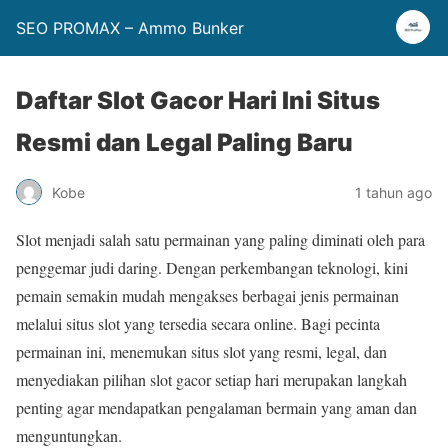
SEO PROMAX – Ammo Bunker
Daftar Slot Gacor Hari Ini Situs
Resmi dan Legal Paling Baru
Kobe
1 tahun ago
Slot menjadi salah satu permainan yang paling diminati oleh para
penggemar judi daring. Dengan perkembangan teknologi, kini
pemain semakin mudah mengakses berbagai jenis permainan
melalui situs slot yang tersedia secara online. Bagi pecinta
permainan ini, menemukan situs slot yang resmi, legal, dan
menyediakan pilihan slot gacor setiap hari merupakan langkah
penting agar mendapatkan pengalaman bermain yang aman dan
menguntungkan.