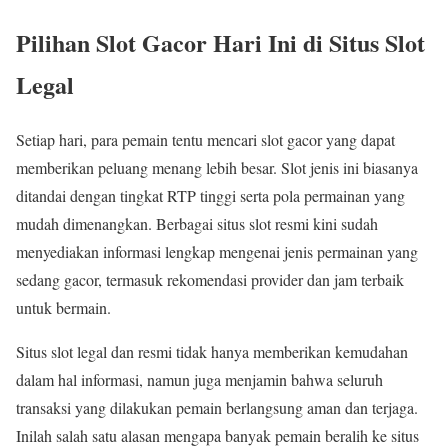
Pilihan Slot Gacor Hari Ini di Situs Slot
Legal
Setiap hari, para pemain tentu mencari slot gacor yang dapat
memberikan peluang menang lebih besar. Slot jenis ini biasanya
ditandai dengan tingkat RTP tinggi serta pola permainan yang
mudah dimenangkan. Berbagai situs slot resmi kini sudah
menyediakan informasi lengkap mengenai jenis permainan yang
sedang gacor, termasuk rekomendasi provider dan jam terbaik
untuk bermain.
Situs slot legal dan resmi tidak hanya memberikan kemudahan
dalam hal informasi, namun juga menjamin bahwa seluruh
transaksi yang dilakukan pemain berlangsung aman dan terjaga.
Inilah salah satu alasan mengapa banyak pemain beralih ke situs