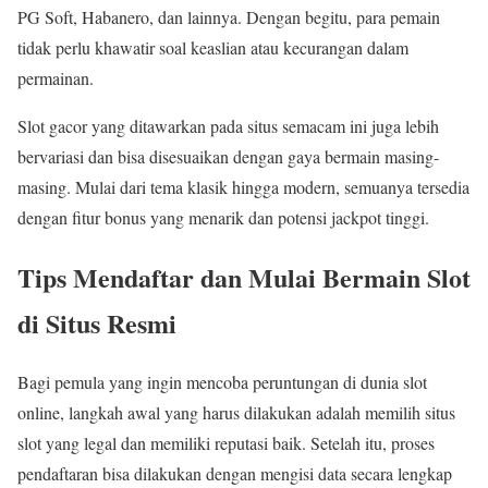
PG Soft, Habanero, dan lainnya. Dengan begitu, para pemain
tidak perlu khawatir soal keaslian atau kecurangan dalam
permainan.
Slot gacor yang ditawarkan pada situs semacam ini juga lebih
bervariasi dan bisa disesuaikan dengan gaya bermain masing-
masing. Mulai dari tema klasik hingga modern, semuanya tersedia
dengan fitur bonus yang menarik dan potensi jackpot tinggi.
Tips Mendaftar dan Mulai Bermain Slot
di Situs Resmi
Bagi pemula yang ingin mencoba peruntungan di dunia slot
online, langkah awal yang harus dilakukan adalah memilih situs
slot yang legal dan memiliki reputasi baik. Setelah itu, proses
pendaftaran bisa dilakukan dengan mengisi data secara lengkap